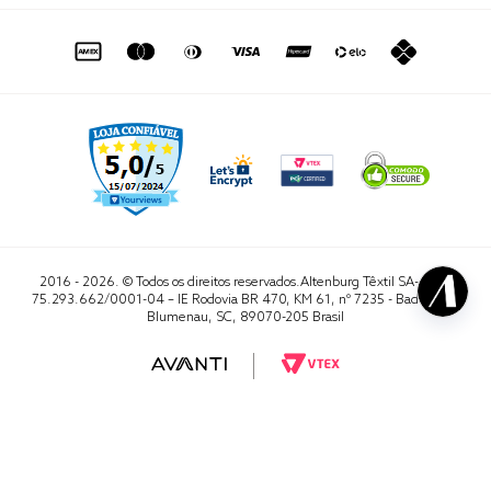
de seg. à sex. das 8h às 16h50
sac@altenburg.com.br
2016 - 2026. © Todos os direitos reservados.Altenburg Têxtil SA- CNPJ
75.293.662/0001-04 – IE Rodovia BR 470, KM 61, nº 7235 - Badenfurt,
Blumenau, SC, 89070-205 Brasil
RA 1000