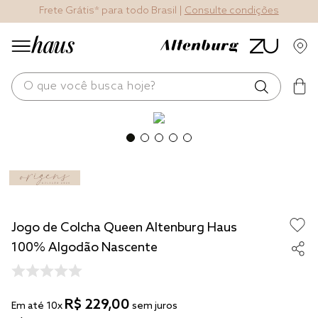
Frete Grátis* para todo Brasil |
Consulte condições
O que você busca hoje?
os mais buscados
blend
edredom
fronha
Jogo de Colcha Queen Altenburg Haus
jogos cama
100% Algodão Nascente
travesseiro
solteiro king
R$
229
,
00
Em até
10
x
sem juros
tencel