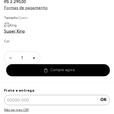
R$
2
.
290
,
00
cobre leito
Formas de pagamento
cobertor
Tamanho:
Queen
jogo cama casal
King
Super King
Cor:
－
＋
Frete e entrega:
OK
Não sei meu CEP.