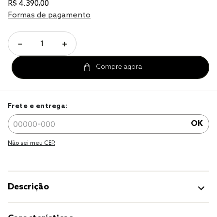
R$
4
.
390
,
00
cobre leito
Formas de pagamento
jogo cama
－
＋
jogo cama casal
Frete e entrega:
OK
Não sei meu CEP.
Descrição