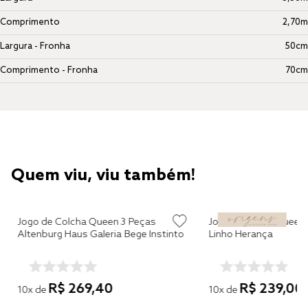
Comprimento
2,70m
Largura - Fronha
50cm
Comprimento - Fronha
70cm
Quem viu, viu também!
Jogo de Colcha Queen 3 Peças
Jogo de Cama Queen 
Altenburg Haus Galeria Bege Instinto
Linho Herança
R$
269
,
40
R$
239
,
00
10
x de
10
x de