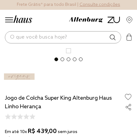
Frete Grátis* para todo Brasil |
Consulte condições
O que você busca hoje?
os mais buscados
blend
edredom
fronha
Jogo de Colcha Super King Altenburg Haus
jogos cama
Linho Herança
travesseiro
tencel
R$
439
,
00
Em até
10
x
sem juros
solteiro king