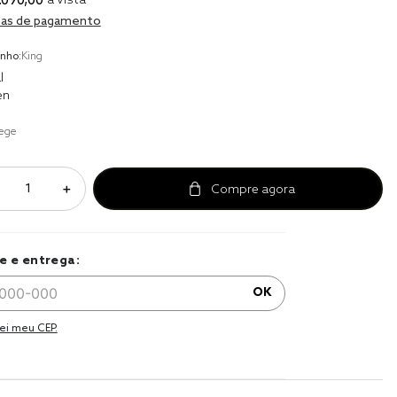
.
090
,
00
à vista
r
as de pagamento
a 
nho:
King
l
en
ege
＋
e e entrega:
OK
ei meu CEP.