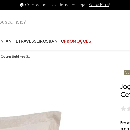
!
🏠 Compre no site e Retire em Loja |
Saiba Mais
ca hoje?
Termos mais
buscados
INFANTIL
TRAVESSEIROS
BANHO
PROMOÇÕES
1
º
blend
 Cetim Sublime 30
2
º
edredo
3
º
fronha
4
º
travesse
Jo
5
º
jogos c
Ce
6
º
tencel
7
º
solteiro 
king
8
º
cobre lei
Em a