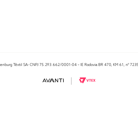
Altenburg Têxtil SA- CNPJ 75.293.662/0001-04 – IE Rodovia BR 470, KM 61, nº 723
RA 1000