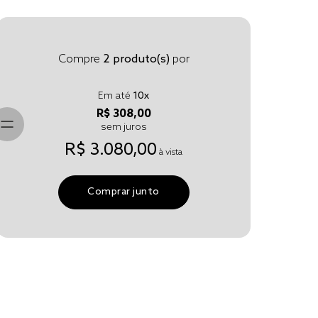
Compre
2
produto(s)
por
Em até
10
x
R$ 308,00
sem juros
R$ 3.080,00
à vista
Comprar junto