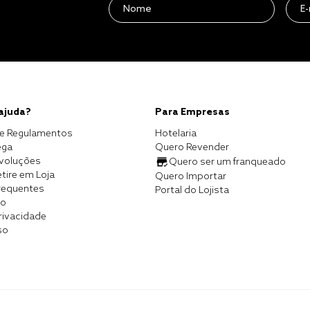
 ajuda?
Para Empresas
e Regulamentos
Hotelaria
ega
Quero Revender
evoluções
Quero ser um franqueado
tire em Loja
Quero Importar
requentes
Portal do Lojista
co
Privacidade
so