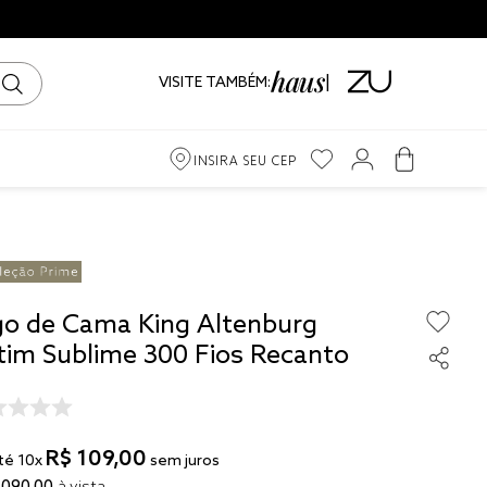
VISITE TAMBÉM:
INSIRA SEU CEP
m
iro
go de Cama King Altenburg
ama
tim Sublime 300 Fios Recanto
R$
109
,
00
to
té
10
x
sem juros