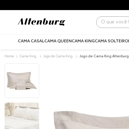
para todo Brasil! |
Consulte condições
.
O que você bus
CAMA CASAL
CAMA QUEEN
CAMA KING
CAMA SOLTEIRO
Cama King
Jogo de Cama King
Jogo de Cama King Altenburg
0 Fios Recanto