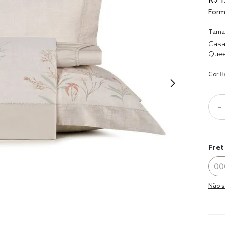
R$
1
9
º
coberto
Form
10
º
jogo cam
Tama
casal
Casa
Que
Cor:
B
－
Fret
Não s