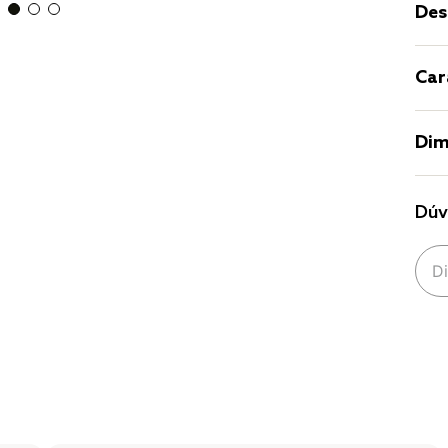
Des
Car
Dim
Dúv