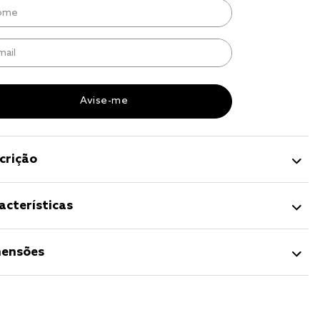
r
a 
crição
acterísticas
ensões