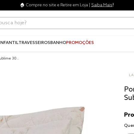
!
🏠 Compre no site e Retire em Loja |
Saiba Mais
ca hoje?
Termos mais
buscados
INFANTIL
TRAVESSEIROS
BANHO
PROMOÇÕES
1
º
blend
Sublime 300
2
º
edredo
3
º
fronha
4
º
travesse
Po
5
º
jogos c
Su
6
º
tencel
7
º
solteiro 
king
8
º
cobre lei