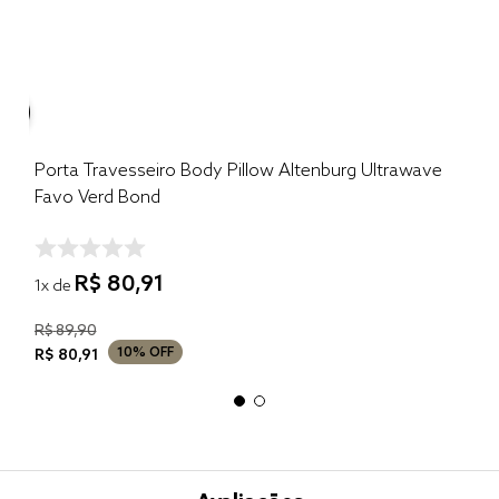
Porta Travesseiro Body Pillow Altenburg Ultrawave
Favo Verd Bond
R$
80
,
91
1
x de
R$
89
,
90
10%
OFF
R$
80
,
91