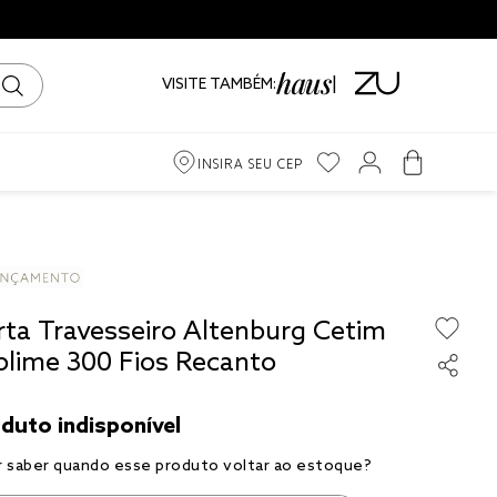
VISITE TAMBÉM:
INSIRA SEU CEP
m
iro
rta Travesseiro Altenburg Cetim
ama
blime 300 Fios Recanto
to