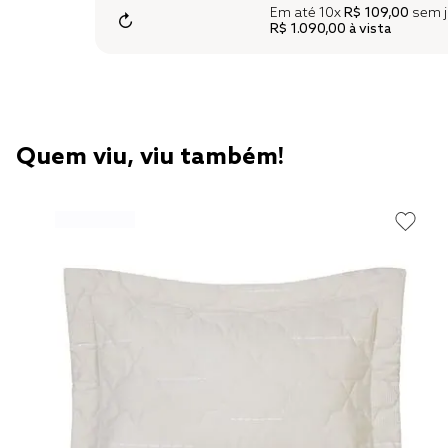
Em até
10x
R$ 109,00
sem j
↻
R$ 1.090,00
à vista
Quem viu, viu também!