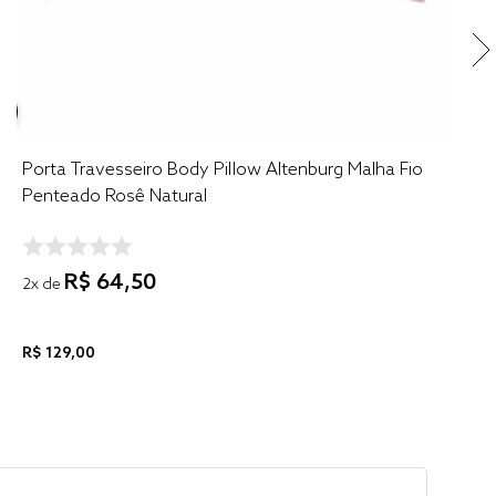
Porta Travesseiro Body Pillow Altenburg Malha Fio
Penteado Rosê Natural
R$
64
,
50
2
x de
R$
129
,
00