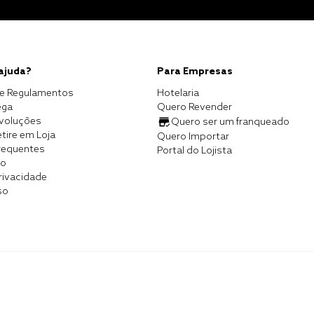
 ajuda?
Para Empresas
e Regulamentos
Hotelaria
ega
Quero Revender
evoluções
Quero ser um franqueado
tire em Loja
Quero Importar
requentes
Portal do Lojista
co
Privacidade
so