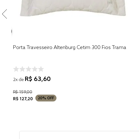
Porta Travesseiro Altenburg Cetim 300 Fios Trama
R$
63
,
60
2
x de
R$
159
,
00
20%
OFF
R$
127
,
20