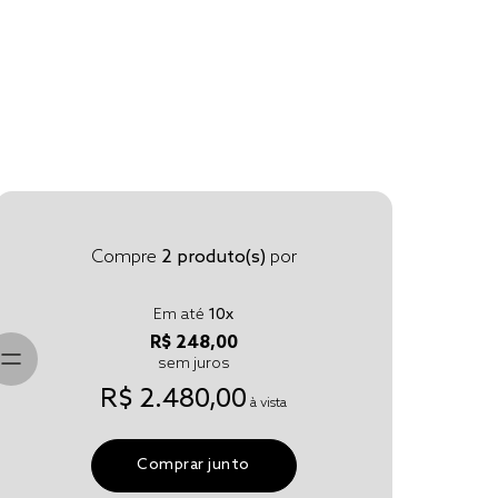
Compre
2
produto(s)
por
Em até
10
x
R$ 248,00
sem juros
R$ 2.480,00
à vista
Comprar junto