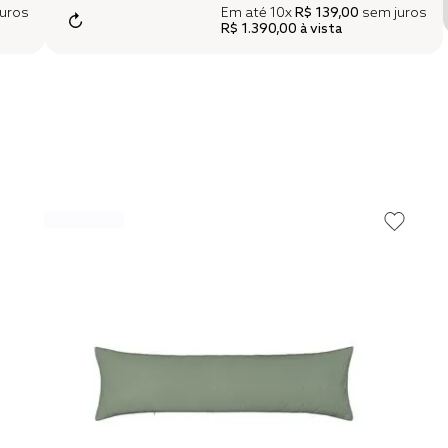
uros
Em até
10x
R$ 139,00
sem juros
↻
R$ 1.390,00
à vista