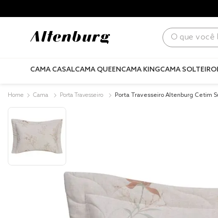
para todo Brasil! |
Consulte condições
.
O que você bus
CAMA CASAL
CAMA QUEEN
CAMA KING
CAMA SOLTEIRO
Cama
Porta Travesseiro
Porta Travesseiro Altenburg Cetim 
Fios Recanto