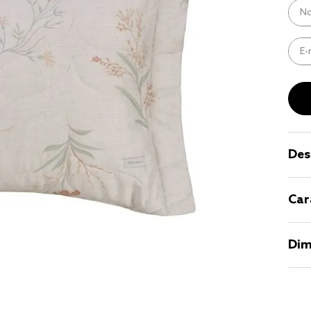
9
º
coberto
10
º
jogo cam
casal
Des
Car
Dim