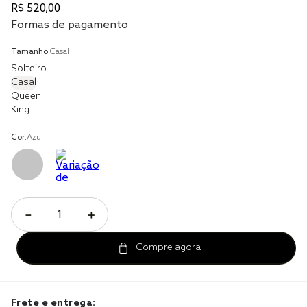
solteiro king
R$
520
,
00
Formas de pagamento
tencel
cobre leito
Tamanho:
Casal
Solteiro
cobertor
Casal
Queen
jogo cama casal
King
Cor:
Azul
－
＋
Frete e entrega: