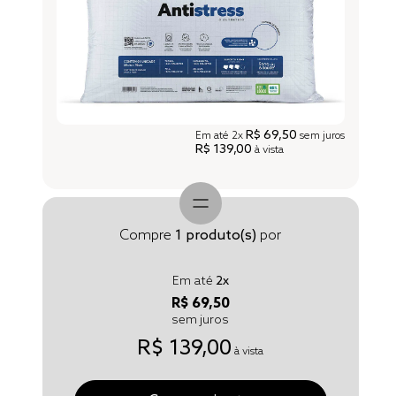
R$ 69,50
Em até
2x
sem juros
R$ 139,00
à vista
Compre
1
produto(s)
por
Em até
2
x
R$ 69,50
sem juros
R$ 139,00
à vista