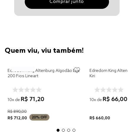
Comprar junto
Quem viu, viu também!
Edredom King Altenburg Algodão Lux
Edredom King Altenbu
200 Fios Lineart
Kiri
R$
71
,
20
R$
66
,
00
10
x de
10
x de
R$
890
,
00
20%
OFF
R$
712
,
00
R$
660
,
00