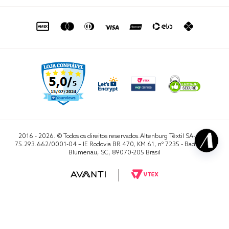
de seg. à sex. das 8h às 16h50
sac@altenburg.com.br
2016 - 2026. © Todos os direitos reservados.Altenburg Têxtil SA- CNPJ
75.293.662/0001-04 – IE Rodovia BR 470, KM 61, nº 7235 - Badenfurt,
Blumenau, SC, 89070-205 Brasil
RA 1000