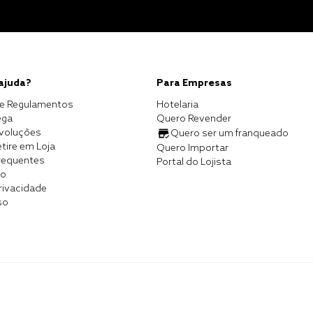
 ajuda?
Para Empresas
e Regulamentos
Hotelaria
ega
Quero Revender
evoluções
Quero ser um franqueado
tire em Loja
Quero Importar
requentes
Portal do Lojista
co
Privacidade
so