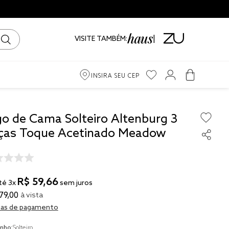
VISITE TAMBÉM:
INSIRA SEU CEP
m
go de Cama Solteiro Altenburg 3
ças Toque Acetinado Meadow
ama
iro
R$
59
,
66
té
3
x
sem juros
79
,
00
à vista
as de pagamento
to
nho:
Solteiro