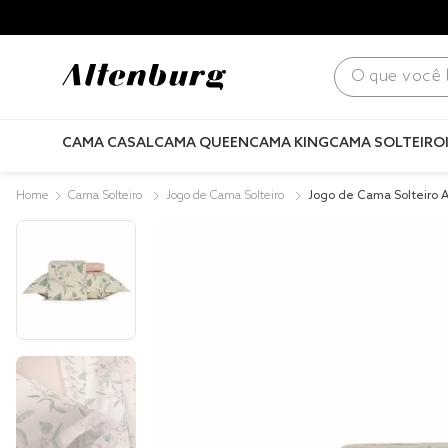
para todo Brasil! |
Consulte condições
.
O que você bus
CAMA CASAL
CAMA QUEEN
CAMA KING
CAMA SOLTEIRO
Cama Solteiro
Jogo de Cama Solteiro
Jogo de Cama Solteiro 
Acetinado Meadow