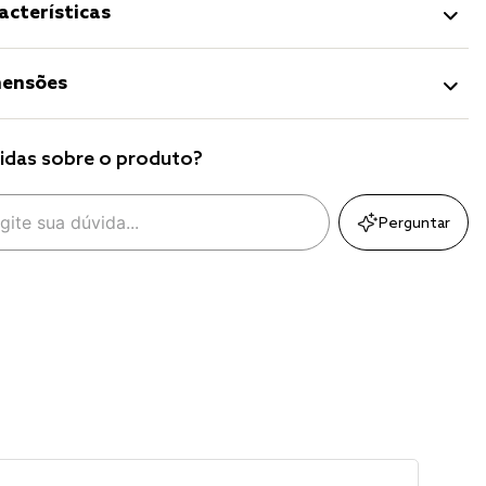
acterísticas
ensões
idas sobre o produto?
Perguntar