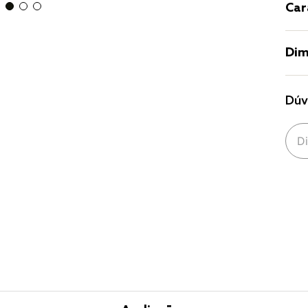
Car
Dim
Dúv