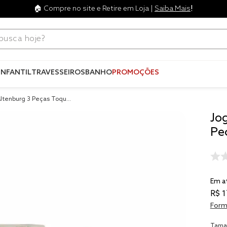
!
🏠 Compre no site e Retire em Loja |
Saiba Mais
ca hoje?
Termos mais
buscados
INFANTIL
TRAVESSEIROS
BANHO
PROMOÇÕES
1
º
blend
Altenburg 3 Peças Toque
2
º
edredo
Jo
3
º
fronha
Pe
4
º
jogos c
5
º
travesse
6
º
solteiro 
Em a
king
R$
1
7
º
tencel
Form
8
º
cobre lei
Tama