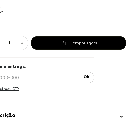
r
l
en
a 
＋
e e entrega:
OK
ei meu CEP.
crição