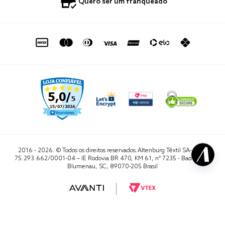
0800 729 1588
Quero ser um franqueado
Termo de Uso
Portal do Lojista
de seg. à sex. das 8h às 16h50
sac@altenburg.com.br
2016 - 2026. © Todos os direitos reservados.Altenburg Têxtil SA- CNPJ
75.293.662/0001-04 – IE Rodovia BR 470, KM 61, nº 7235 - Badenfurt,
Blumenau, SC, 89070-205 Brasil