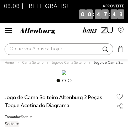
08.08 | FRETE GRÁTIS!
APROVEITE
:
:
0
0
4
7
4
3
O que você busca hoje?
Cama Solteiro
Jogo de Cama Solteiro
Jogo de Cama Sol
os mais buscados
teiro Altenburg 2
Peças Toque Ace
blend
tinado Diagrama
fronha
Jogo de Cama Solteiro Altenburg 2 Peças
edredom
Toque Acetinado Diagrama
jogos cama
Tamanho:
Solteiro
travesseiro
Solteiro