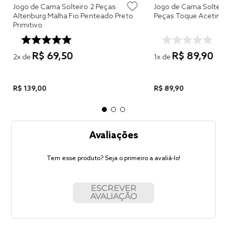
Jogo de Cama Solteiro 2 Peças
Jogo de Cama Solteiro
Altenburg Malha Fio Penteado Preto
Peças Toque Acetina
Primitivo
R$
69
,
50
R$
89
,
90
2
x de
1
x de
R$
139
,
00
R$
89
,
90
Avaliações
Tem esse produto? Seja o primeiro a avaliá-lo!
ESCREVER
AVALIAÇÃO