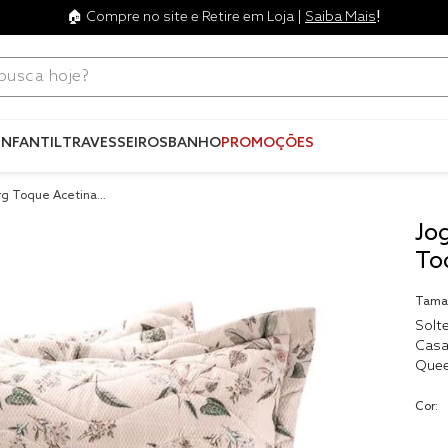
!
🏠 Compre no site e Retire em Loja |
Saiba Mais
ca hoje?
Termos mais
buscados
INFANTIL
TRAVESSEIROS
BANHO
PROMOÇÕES
1
º
blend
urg Toque Acetinado
2
º
edredo
Jo
3
º
fronha
To
4
º
travesse
Tama
5
º
jogos c
Solte
Casa
6
º
tencel
Que
7
º
solteiro 
king
Cor:
8
º
cobre lei