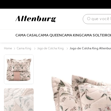
para todo Brasil! |
Consulte condições
.
O que você bus
CAMA CASAL
CAMA QUEEN
CAMA KING
CAMA SOLTEIRO
Cama King
Jogo de Colcha King
Jogo de Colcha King Altenb
Meadow