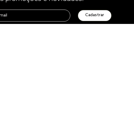
Cadastrar
Atendimento
0800 729 1588
de seg. à sex. das 8h às 16h50
sac@altenburg.com.br
Quero ser um franqueado