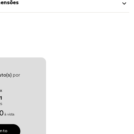
ensões
to(s)
por
x
1
os
0
à vista
unto