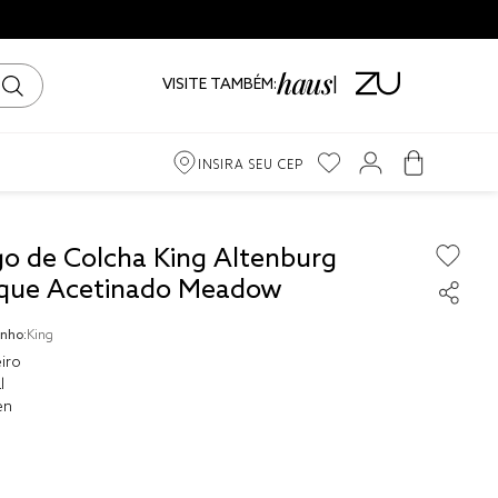
VISITE TAMBÉM:
INSIRA SEU CEP
m
go de Colcha King Altenburg
que Acetinado Meadow
iro
nho:
King
ama
iro
l
en
to