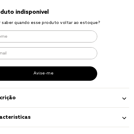
r
a 
crição
acterísticas