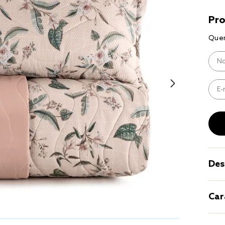
9
º
coberto
10
º
jogo cam
casal
Des
Car