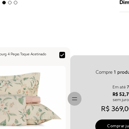
Dim
burg 4 Peças Toque Acetinado
Compre
1
produ
Em até
7
R$ 52,7
sem jur
R$ 369,0
Comprar j