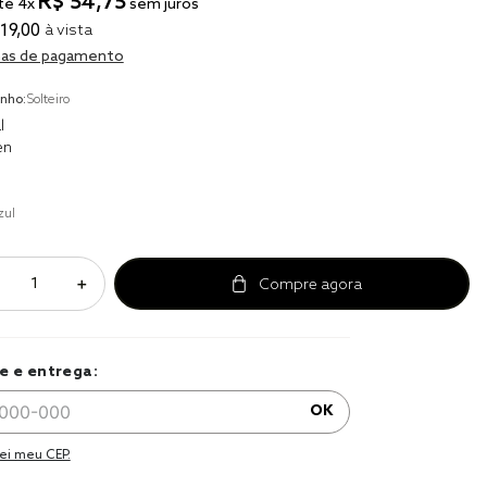
R$
54
,
75
té
4
x
sem juros
r
19
,
00
à vista
a 
as de pagamento
nho:
Solteiro
l
en
zul
＋
e e entrega:
OK
ei meu CEP.