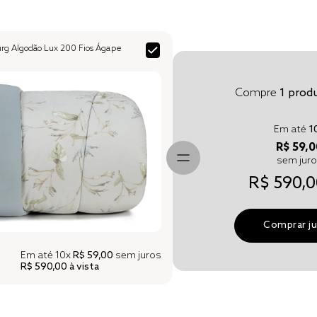
urg Algodão Lux 200 Fios Ágape
Compre
1
produ
Em até
1
R$ 59,0
sem jur
R$ 590,0
Comprar j
Em até
10x
R$ 59,00
sem juros
R$ 590,00
à vista