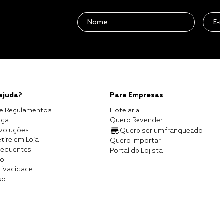
 ajuda?
Para Empresas
e Regulamentos
Hotelaria
ega
Quero Revender
evoluções
Quero ser um franqueado
tire em Loja
Quero Importar
requentes
Portal do Lojista
co
Privacidade
so