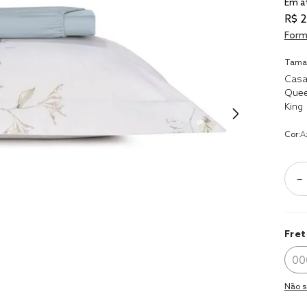
Em a
9
º
coberto
R$
2
10
º
jogo cam
Form
casal
Tama
Casa
Que
King
Cor:
A
－
Fret
Não s