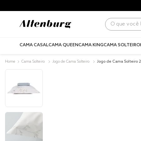
para todo Brasil! |
Consulte condições
.
O que você bus
CAMA CASAL
CAMA QUEEN
CAMA KING
CAMA SOLTEIRO
Cama Solteiro
Jogo de Cama Solteiro
Jogo de Cama Solteiro 
ão Lux 200 Fios Ágape