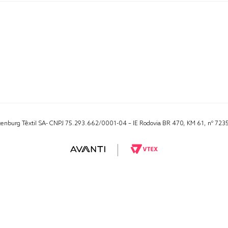
Altenburg Têxtil SA- CNPJ 75.293.662/0001-04 – IE Rodovia BR 470, KM 61, nº 723
RA 1000