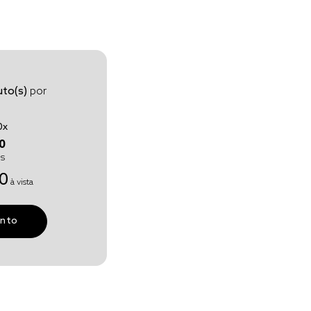
to(s)
por
0
x
0
os
0
à vista
unto