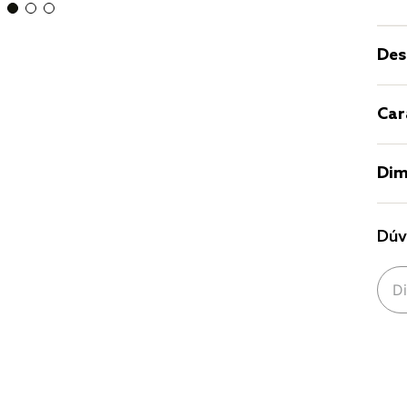
Des
Car
Dim
Dúv