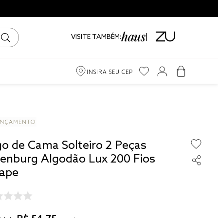
VISITE TAMBÉM:
INSIRA SEU CEP
m
iro
go de Cama Solteiro 2 Peças
ama
tenburg Algodão Lux 200 Fios
ape
to