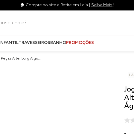
!
🏠 Compre no site e Retire em Loja |
Saiba Mais
ca hoje?
Termos mais
buscados
INFANTIL
TRAVESSEIROS
BANHO
PROMOÇÕES
1
º
blend
2 Peças Altenburg Algod
2
º
edredo
3
º
fronha
4
º
travesse
Jo
5
º
jogos c
Al
Ág
6
º
tencel
7
º
solteiro 
king
8
º
cobre lei