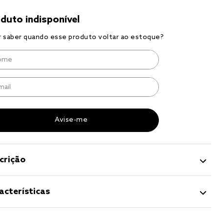
r
a 
crição
acterísticas