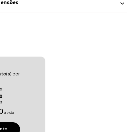
ensões
to(s)
por
x
0
os
0
à vista
unto