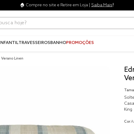
!
🏠 Compre no site e Retire em Loja |
Saiba Mais
ca hoje?
Termos mais
buscados
INFANTIL
TRAVESSEIROS
BANHO
PROMOÇÕES
1
º
blend
 Verano Linen
2
º
edredo
Ed
3
º
fronha
Ve
4
º
travesse
Tama
5
º
jogos c
Solte
Casa
6
º
tencel
King
7
º
solteiro 
king
Cor:
A
8
º
cobre lei