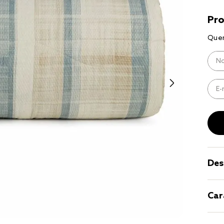
9
º
coberto
10
º
jogo cam
casal
Des
Car