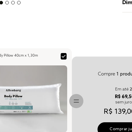
Dim
ody Pillow 40cm x 1,30m
Compre
1
produ
Em até
2
R$ 69,5
sem jur
R$ 139,0
Comprar j