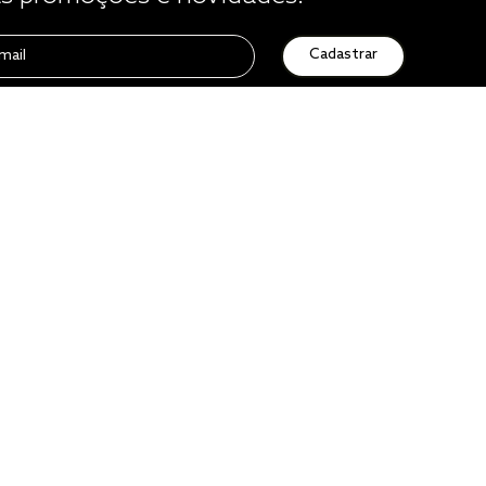
Cadastrar
Atendimento
0800 729 1588
de seg. à sex. das 8h às 16h50
sac@altenburg.com.br
Quero ser um franqueado