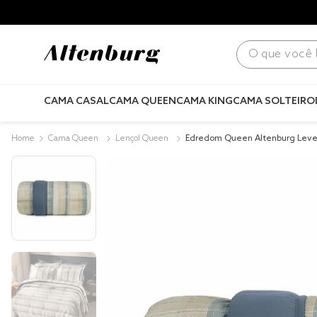
para todo Brasil! |
Consulte condições
.
O que você bus
CAMA CASAL
CAMA QUEEN
CAMA KING
CAMA SOLTEIRO
Cama Queen
Lençol Queen
Edredom Queen Altenburg Leve