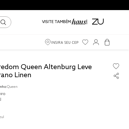
VISITE TAMBÉM:
INSIRA SEU CEP
m
redom Queen Altenburg Leve
rano Linen
iro
nho:
Queen
ama
iro
l
zul
to