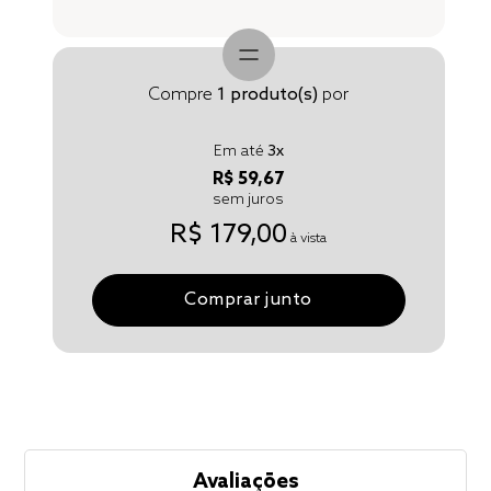
Compre
1
produto(s)
por
Em até
3
x
R$ 59,67
sem juros
R$ 179,00
à vista
Comprar junto
Avaliações