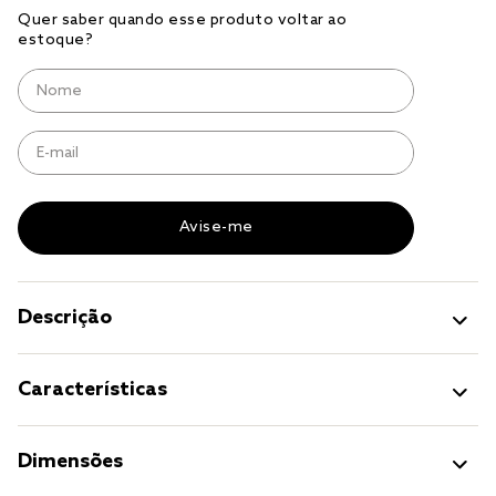
solteiro king
tencel
cobre leito
cobertor
jogo cama casal
Descrição
Características
Dimensões