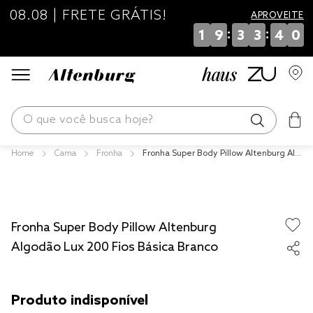
08.08 | FRETE GRÁTIS!
APROVEITE
:
:
1
9
3
3
4
0
O que você busca hoje?
Cama
Fronha
Fronha Super Body Pillow Altenburg Alg
os mais buscados
odão Lux 200 Fios Básica Branco
blend
edredom
Fronha Super Body Pillow Altenburg
fronha
Algodão Lux 200 Fios Básica Branco
jogos cama
travesseiro