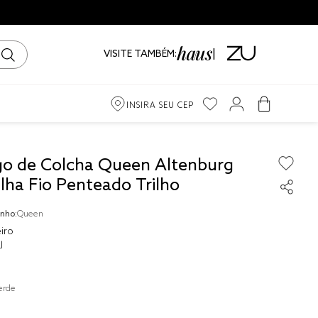
VISITE TAMBÉM:
INSIRA SEU CEP
m
go de Colcha Queen Altenburg
lha Fio Penteado Trilho
ama
nho:
Queen
iro
iro
l
erde
to