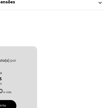
ensões
to(s)
por
4
x
5
os
0
à vista
unto