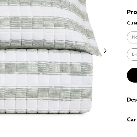
9
º
coberto
10
º
jogo cam
casal
Des
Car