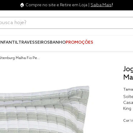
!
🏠 Compre no site e Retire em Loja |
Saiba Mais
ca hoje?
Termos mais
buscados
INFANTIL
TRAVESSEIROS
BANHO
PROMOÇÕES
1
º
blend
ltenburg Malha Fio Pent
2
º
edredo
Jo
3
º
fronha
Ma
4
º
jogos c
Tama
5
º
travesse
Solte
Casa
6
º
tencel
King
7
º
solteiro 
king
Cor:
V
8
º
cobre lei