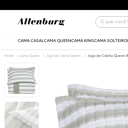
para todo Brasil! |
Consulte condições
.
O que você bus
CAMA CASAL
CAMA QUEEN
CAMA KING
CAMA SOLTEIRO
Cama Queen
Jogo de Colcha Queen
Jogo de Colcha Queen A
eado Trilho