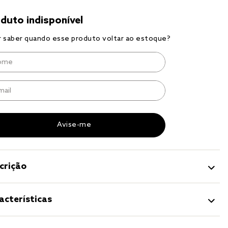
r
a 
crição
acterísticas