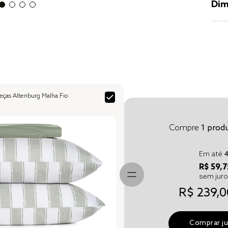
Dim
ças Altenburg Malha Fio
Compre
1
produ
Em até
R$ 59,7
sem jur
R$ 239,0
Comprar j