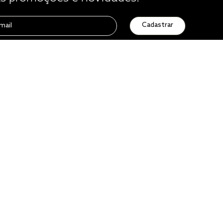
Cadastrar
Atendimento
0800 729 1588
de seg. à sex. das 8h às 16h50
sac@altenburg.com.br
Quero ser um franqueado