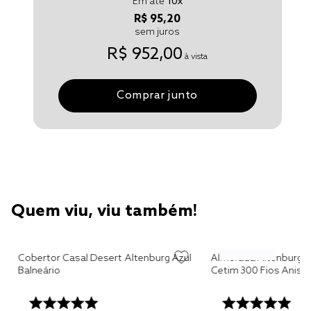
Em até
10
x
R$ 95,20
sem juros
R$ 952,00
à vista
Comprar junto
Quem viu, viu também!
d
Cobertor Casal Desert Altenburg Azul
Almofada Altenburg 
Balneário
Cetim 300 Fios Anise