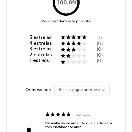
100.0
%
Recomendam este produto
5
estrelas
1
4
estrelas
0
3
estrelas
0
2
estrelas
0
1
estrela
0
Ordernar por:
Mais antigos primeiro
3 meses
Maravilhosa eu amei de qualidade vem
com enchimento amei