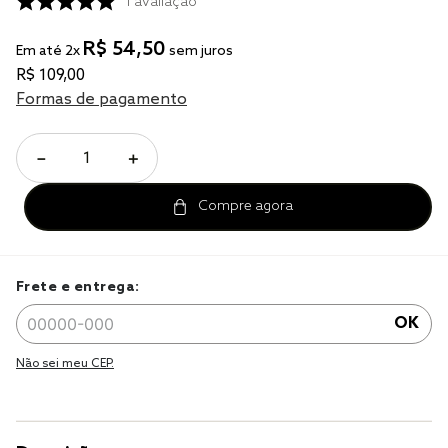
solteiro king
1
avaliação
tencel
R$
54
,
50
Em até
2
x
sem juros
cobre leito
R$
109
,
00
Formas de pagamento
cobertor
jogo cama casal
－
＋
Frete e entrega:
OK
Não sei meu CEP.