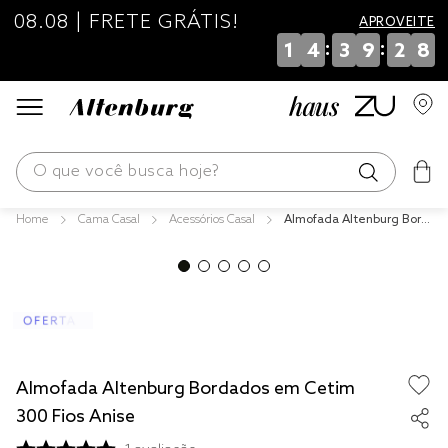
08.08 | FRETE GRÁTIS!
APROVEITE
:
:
1
4
3
9
2
7
O que você busca hoje?
Cama Casal
Acessórios Casal
Almofada Altenburg Bord
os mais buscados
ados em Cetim 300 Fios
Anise
blend
edredom
fronha
jogos cama
Almofada Altenburg Bordados em Cetim
travesseiro
300 Fios Anise