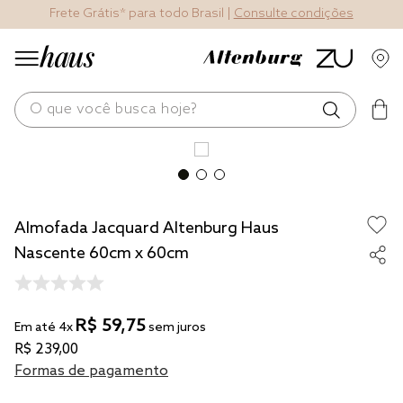
Frete Grátis* para todo Brasil |
Consulte condições
O que você busca hoje?
os mais buscados
blend
Almofada Jacquard Altenburg Haus
edredom
Nascente 60cm x 60cm
fronha
jogos cama
R$
59
,
75
travesseiro
Em até
4
x
sem juros
R$
239
,
00
solteiro king
Formas de pagamento
tencel