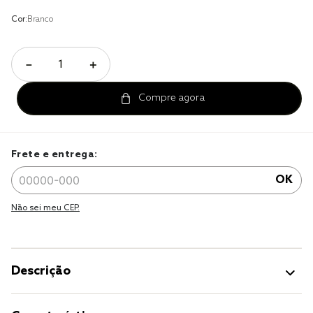
cobre leito
Cor:
Branco
cobertor
－
＋
jogo cama casal
Frete e entrega:
OK
Não sei meu CEP.
Descrição