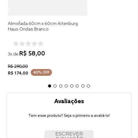
Almofada 60cm x 60cm Altenburg
Haus Ondas Branco
R$
58
,
00
3
x de
R$
290
,
00
40%
OFF
R$
174
,
00
Avaliações
Tem esse produto? Seja o primeiro a avaliá-lo!
ESCREVER