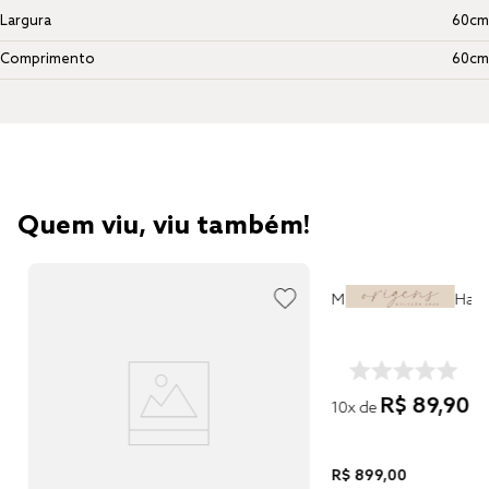
Largura
60cm
Comprimento
60cm
Quem viu, viu também!
Manta Altenburg Haus
R$
89
,
90
10
x de
R$
899
,
00