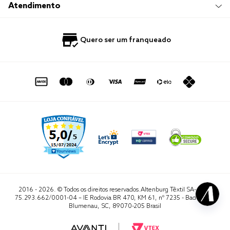
Trabalhe Conosco
Compre e Retire em Loja
Hotelaria
Atendimento
Nossas Lojas
Perguntas Frequentes
Quero Revender
Blog
Fale Conosco
Quero ser um franqueado
Política de Privacidade
Quero Importar
0800 729 1588
Quero ser um franqueado
Termo de Uso
Portal do Lojista
de seg. à sex. das 8h às 16h50
sac@altenburg.com.br
2016 - 2026. © Todos os direitos reservados.Altenburg Têxtil SA- CNPJ
75.293.662/0001-04 – IE Rodovia BR 470, KM 61, nº 7235 - Badenfurt,
Blumenau, SC, 89070-205 Brasil