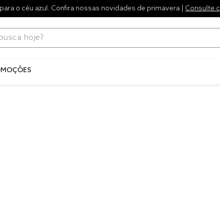
para o céu azul. Confira nossas novidades de primavera |
Consulte 
ca hoje?
Termos mais
buscados
OMOÇÕES
1
º
blend
2
º
edredo
3
º
fronha
4
º
travesse
5
º
jogos c
6
º
tencel
7
º
solteiro 
king
8
º
cobre lei