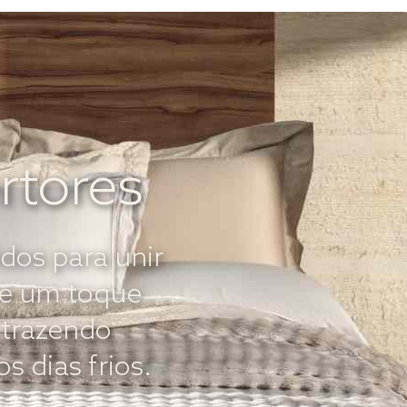
rtores
dos para unir
o e um toque
trazendo
 dias frios.