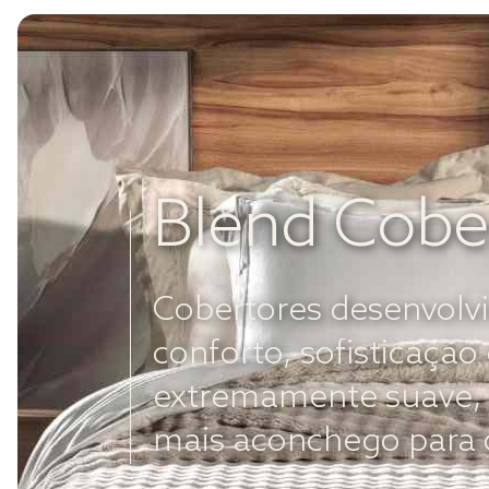
Blend Cobe
Cobertores desenvolvi
conforto, sofisticaçã
extremamente suave, 
mais aconchego para os