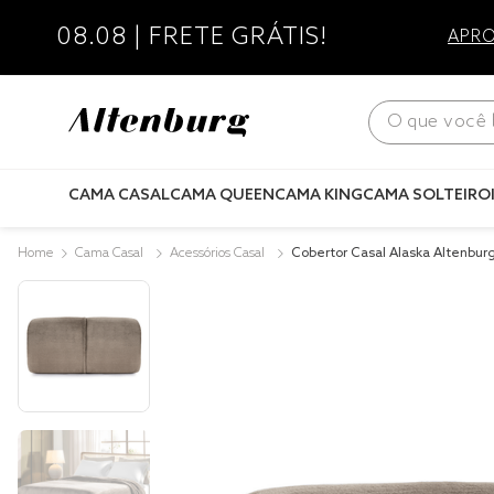
08.08 | FRETE GRÁTIS!
APRO
O que você bus
CAMA CASAL
CAMA QUEEN
CAMA KING
CAMA SOLTEIRO
Cama Casal
Acessórios Casal
Cobertor Casal Alaska Altenbur