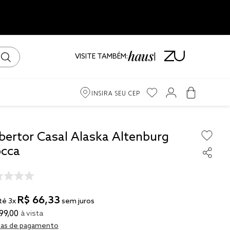
VISITE TAMBÉM:
INSIRA SEU CEP
m
bertor Casal Alaska Altenburg
cca
ama
iro
R$
66
,
33
té
3
x
sem juros
99
,
00
à vista
as de pagamento