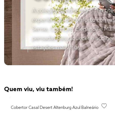
A coleção Blend reúne diferente
experiências de conforto com as
Sense, Comfort, Elegance e Mal
pensadas para aquecer e acolher
estações mais frias.
Quem viu, viu também!
Cobertor Casal Desert Altenburg Azul Balneário