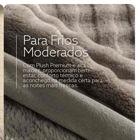
Para Frios
Moderados
Com Plush Premium e alta
maciez, proporcionam bem-
estar, conforto térmico e
aconchego na medida certa para
as noites mais frescas.