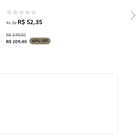
R$
52
,
35
4
x de
R$
349
,
00
40%
OFF
R$
209
,
40