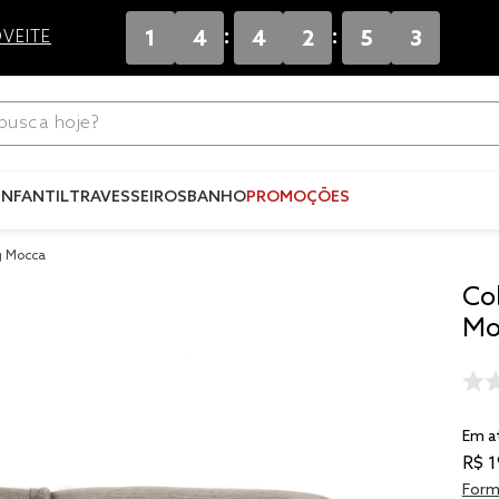
:
:
1
4
4
2
5
2
VEITE
ca hoje?
Termos mais
buscados
INFANTIL
TRAVESSEIROS
BANHO
PROMOÇÕES
1
º
blend
g Mocca
2
º
edredo
Co
3
º
fronha
Mo
4
º
jogos c
5
º
travesse
6
º
solteiro 
Em a
king
R$
1
7
º
tencel
Form