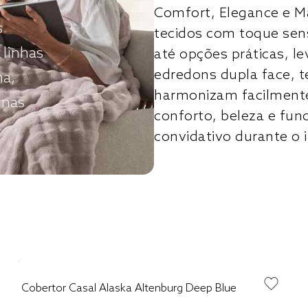
Comfort, Elegance e M
s
tecidos com toque sens
 linhas
até opções práticas, 
edredons dupla face, t
ha,
harmonizam facilmente
 nas
conforto, beleza e fun
convidativo durante o 
Cobertor Casal Alaska Altenburg Deep Blue