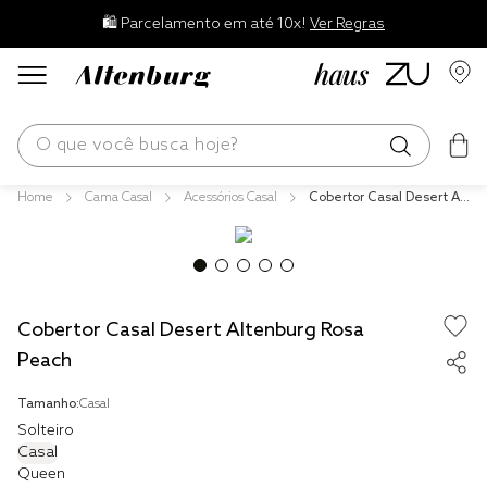
🛍️ Parcelamento em até 10x!
Ver Regras
O que você busca hoje?
Cama Casal
Acessórios Casal
Cobertor Casal Desert Alt
os mais buscados
enburg Rosa Peach
blend
edredom
Cobertor Casal Desert Altenburg Rosa
fronha
Peach
travesseiro
Tamanho:
Casal
jogos cama
Solteiro
tencel
Casal
Queen
solteiro king