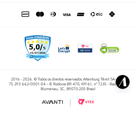
de seg. à sex. das 8h às 16h50
sac@altenburg.com.br
2016 - 2026. © Todos os direitos reservados.Altenburg Têxtil SA- CNPJ
75.293.662/0001-04 – IE Rodovia BR 470, KM 61, nº 7235 - Badenfurt,
Blumenau, SC, 89070-205 Brasil
RA 1000