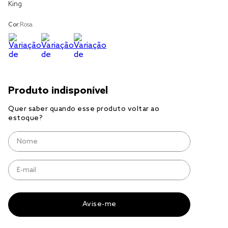
King
cobre leito
Cor:
Rosa
cobertor
jogo cama casal