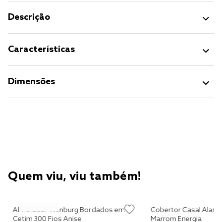
Descrição
Características
Dimensões
Quem viu, viu também!
d
Almofada Altenburg Bordados em
Cobertor Casal Alask
Cetim 300 Fios Anise
Marrom Energia