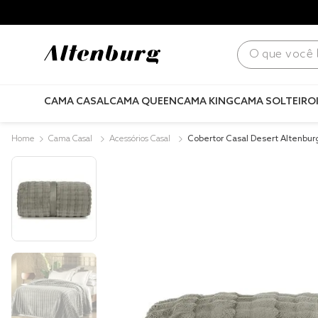
para todo Brasil! |
Consulte condições
.
O que você bus
CAMA CASAL
CAMA QUEEN
CAMA KING
CAMA SOLTEIRO
Cama Casal
Acessórios Casal
Cobertor Casal Desert Altenbur