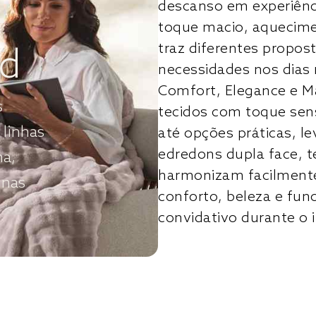
descanso em experiên
toque macio, aquecimen
traz diferentes propost
nd
necessidades nos dias 
Comfort, Elegance e M
s
tecidos com toque sens
 linhas
até opções práticas, 
edredons dupla face, t
ha,
harmonizam facilmente
 nas
conforto, beleza e fun
convidativo durante o 