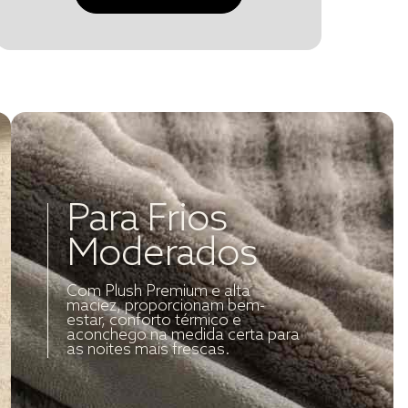
Para Frios
Moderados
Com Plush Premium e alta
maciez, proporcionam bem-
estar, conforto térmico e
aconchego na medida certa para
as noites mais frescas.