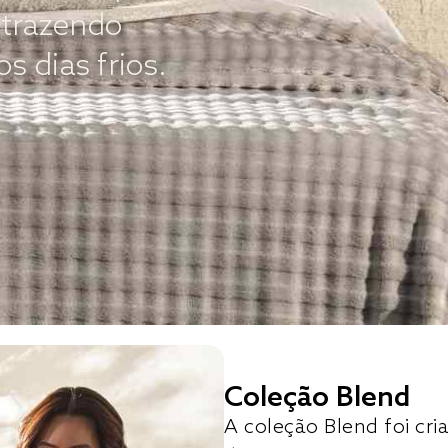
trazendo
 dias frios.
Coleção Blend
A coleção Blend foi c