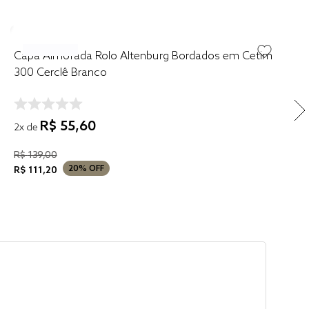
Capa Almofada Rolo Altenburg Bordados em Cetim
300 Cerclê Branco
R$
55
,
60
2
x de
R$
139
,
00
20%
OFF
R$
111
,
20