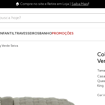
!
🏠 Compre no site e Retire em Loja |
Saiba Mais
ca hoje?
Termos mais
buscados
INFANTIL
TRAVESSEIROS
BANHO
PROMOÇÕES
1
º
blend
g Verde Seiva
2
º
edredo
Co
3
º
fronha
Ve
4
º
travesse
Tama
5
º
jogos c
Casa
Que
6
º
tencel
King
7
º
solteiro 
king
Cor:
V
8
º
cobre lei