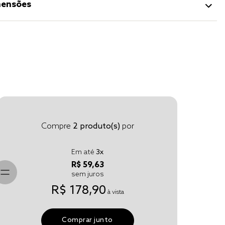
ensões
Compre
2
produto(s)
por
Em até
3
x
R$ 59,63
sem juros
R$ 178,90
à vista
Comprar junto