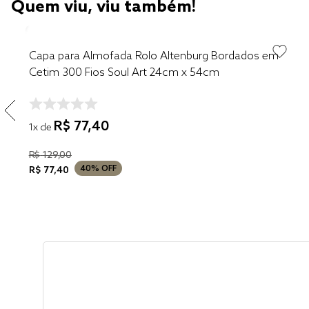
Quem viu, viu também!
Capa para Almofada Rolo Altenburg Bordados em
Cetim 300 Fios Soul Art 24cm x 54cm
R$
77
,
40
1
x de
R$
129
,
00
40%
OFF
R$
77
,
40