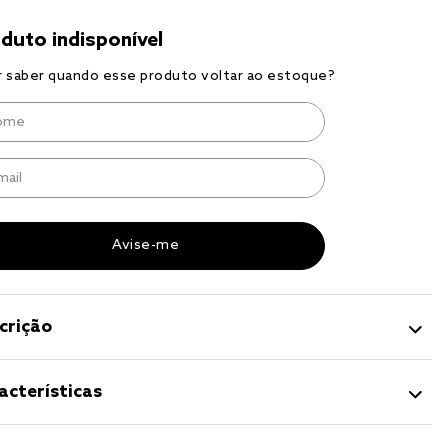
r
a 
crição
acterísticas