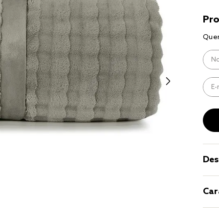
9
º
coberto
10
º
jogo cam
casal
Des
Car