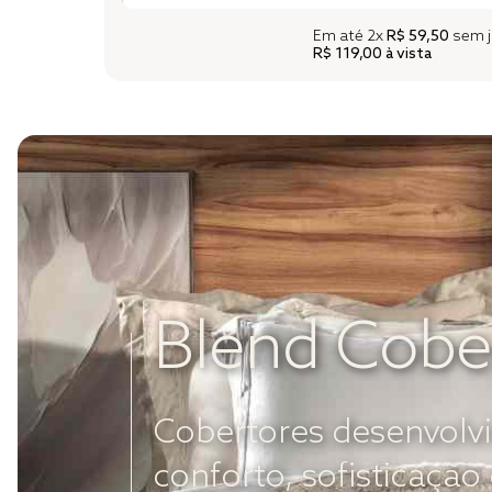
Em até
2x
R$ 59,50
sem j
R$ 119,00
à vista
Blend Cobe
Cobertores desenvolvi
conforto, sofisticaçã