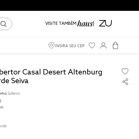
VISITE TAMBÉM:
INSIRA SEU CEP
m
bertor Casal Desert Altenburg
rde Seiva
iro
nho:
Solteiro
ama
l
en
erde
to