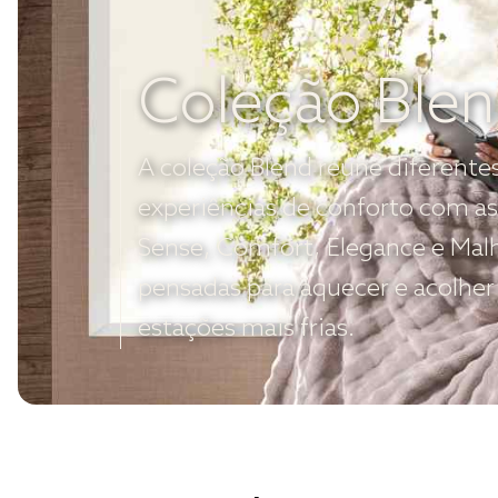
Coleção Ble
A coleção Blend reúne diferente
experiências de conforto com as
Sense, Comfort, Elegance e Mal
pensadas para aquecer e acolher
estações mais frias.