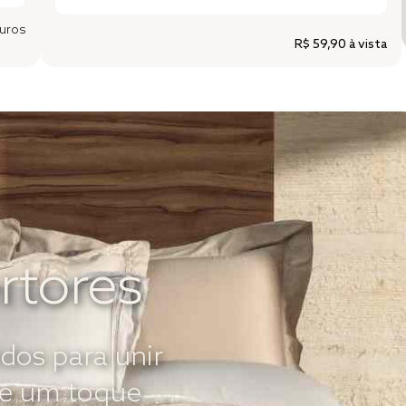
uros
R$ 59,90
à vista
rtores
dos para unir
o e um toque