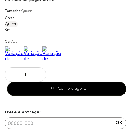
cobre leito
Tamanho:
Queen
Casal
cobertor
Queen
King
jogo cama casal
Cor:
Azul
－
＋
Frete e entrega:
OK