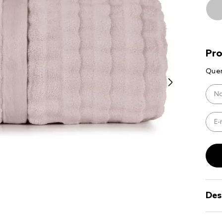
9
º
coberto
10
º
jogo cam
casal
Des