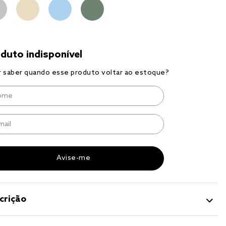
r
a 
crição