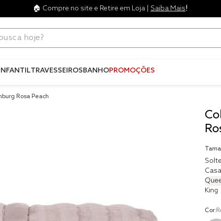
!
🏠 Compre no site e Retire em Loja |
Saiba Mais
ca hoje?
Termos mais
buscados
INFANTIL
TRAVESSEIROS
BANHO
PROMOÇÕES
1
º
blend
nburg Rosa Peach
2
º
edredo
Co
3
º
fronha
Ro
4
º
jogos c
Tama
5
º
travesse
Solte
Casa
6
º
tencel
Que
King
7
º
solteiro 
king
8
º
cobre lei
Cor:
R