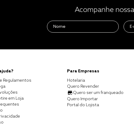
Acompanhe nossas
 ajuda?
Para Empresas
e Regulamentos
Hotelaria
ega
Quero Revender
evoluções
Quero ser um franqueado
tire em Loja
Quero Importar
requentes
Portal do Lojista
co
Privacidade
so