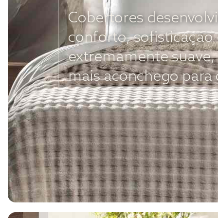
Cobertores desenvolvi
conforto, sofisticaçã
extremamente suave, 
mais aconchego para os