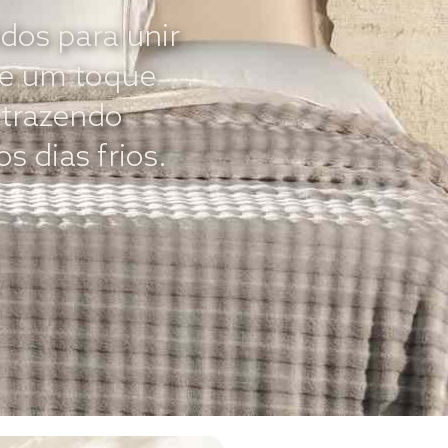
dos para unir
o e um toque
trazendo
 dias frios.