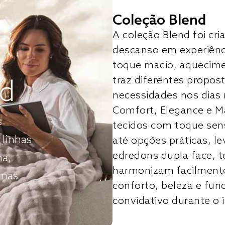
Coleção Blend
A coleção Blend foi c
descanso em experiên
toque macio, aquecimen
traz diferentes propost
nd
necessidades nos dias 
Comfort, Elegance e M
s
tecidos com toque sens
 linhas
até opções práticas, 
edredons dupla face, t
ha,
harmonizam facilmente
 nas
conforto, beleza e fun
convidativo durante o 