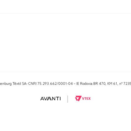
Altenburg Têxtil SA- CNPJ 75.293.662/0001-04 – IE Rodovia BR 470, KM 61, nº 723
RA 1000