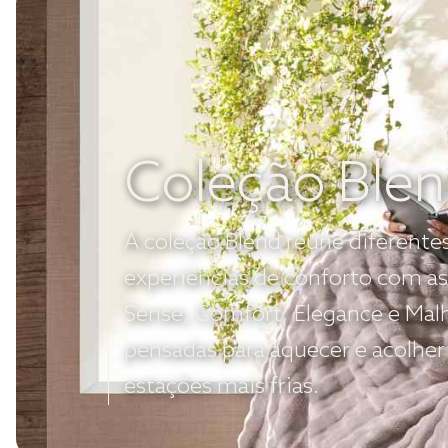
Coleção Ble
A coleção Blend reúne diferente
experiências de conforto com as
Sense, Comfort, Elegance e Mal
pensadas para aquecer e acolher
estações mais frias.