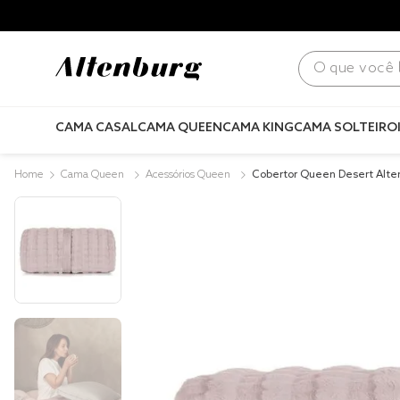
para todo Brasil! |
Consulte condições
.
O que você bus
CAMA CASAL
CAMA QUEEN
CAMA KING
CAMA SOLTEIRO
Cama Queen
Acessórios Queen
Cobertor Queen Desert Alte