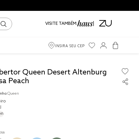
VISITE TAMBÉM:
INSIRA SEU CEP
m
bertor Queen Desert Altenburg
sa Peach
ama
nho:
Queen
iro
iro
l
en
to
osa