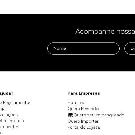
Acompanhe nossas
 ajuda?
Para Empresas
e Regulamentos
Hotelaria
ega
Quero Revender
evoluções
Quero ser um franqueado
tire em Loja
Quero Importar
requentes
Portal do Lojista
co