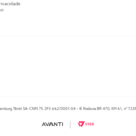
Privacidade
so
Altenburg Têxtil SA- CNPJ 75.293.662/0001-04 – IE Rodovia BR 470, KM 61, nº 723