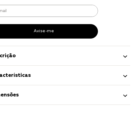
r
a 
crição
acterísticas
ensões