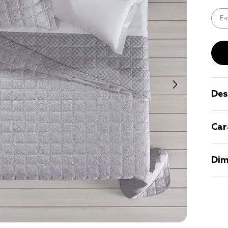
9
º
coberto
10
º
jogo cam
casal
Des
Car
Dim