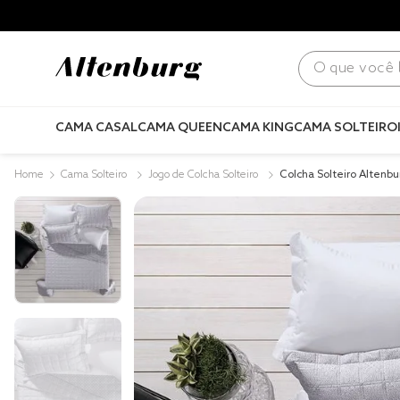
para todo Brasil! |
Consulte condições
.
O que você bus
CAMA CASAL
CAMA QUEEN
CAMA KING
CAMA SOLTEIRO
Cama Solteiro
Jogo de Colcha Solteiro
Colcha Solteiro Altenb
Fios Tropicália