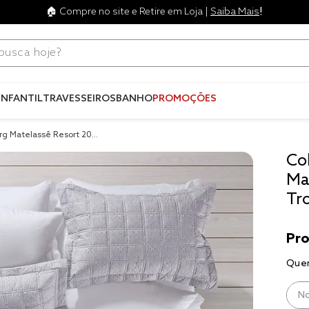
!
🏠 Compre no site e Retire em Loja |
Saiba Mais
ca hoje?
Termos mais
buscados
INFANTIL
TRAVESSEIROS
BANHO
PROMOÇÕES
1
º
blend
urg Matelassê Resort 200
2
º
edredo
Co
3
º
fronha
Ma
4
º
travesse
Tro
5
º
jogos c
6
º
tencel
7
º
solteiro 
king
8
º
cobre lei