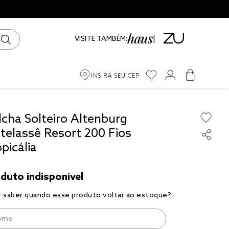
VISITE TAMBÉM:
INSIRA SEU CEP
m
lcha Solteiro Altenburg
telassê Resort 200 Fios
iro
picália
ama
to