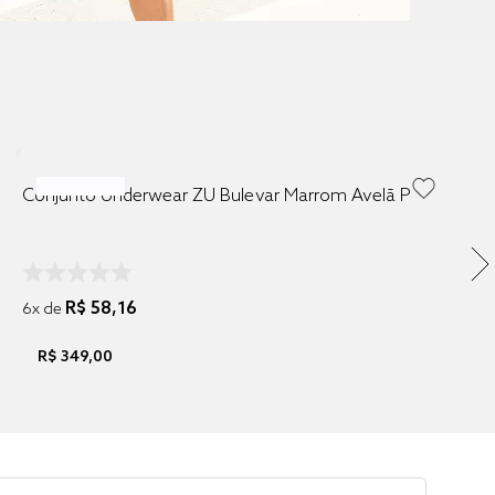
Conjunto Underwear ZU Bulevar Marrom Avelã P
R$
58
,
16
6
x de
R$
349
,
00