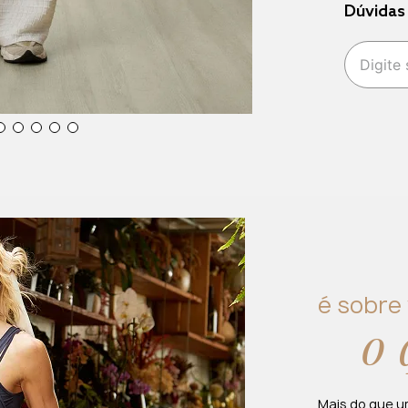
Dúvidas
é sobre 
o 
Mais do que u