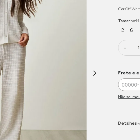
9
º
jogo cama
Cor:
Off Whi
10
º
jogo cama 
casal
Tamanho:
M
P
G
－
Frete e e
Não sei meu
Detalhes