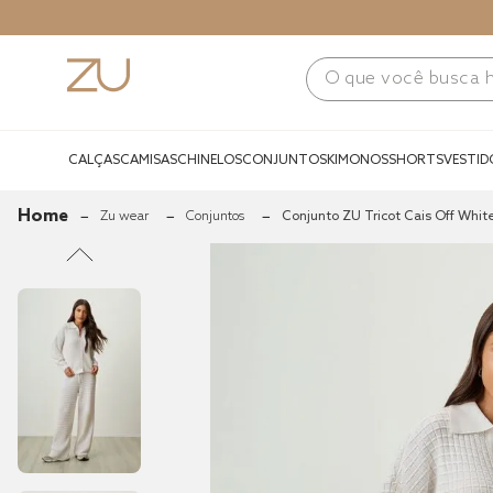
O que você busca hoj
CALÇAS
CAMISAS
CHINELOS
CONJUNTOS
KIMONOS
SHORTS
VESTID
zu wear
conjuntos
Conjunto ZU Tricot Cais Off Whit