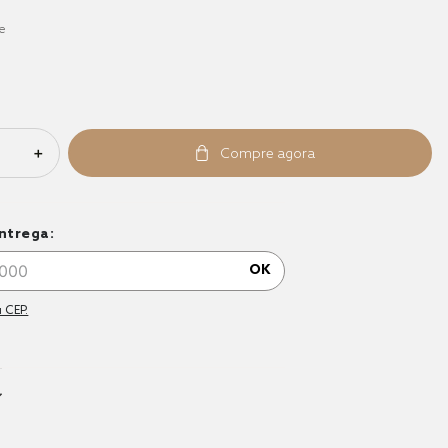
te
＋
ntrega:
OK
 CEP.