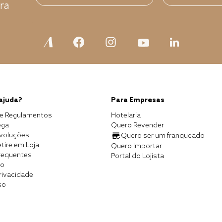
ra
 ajuda?
Para Empresas
e Regulamentos
Hotelaria
ega
Quero Revender
evoluções
Quero ser um franqueado
tire em Loja
Quero Importar
requentes
Portal do Lojista
co
Privacidade
so