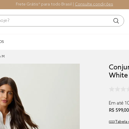
Frete Grátis* para todo Brasil |
Consulte condições
e?
Termos mais
buscados
OS
1
º
blend
e M
2
º
fronha
Conjun
3
º
edredom
White
4
º
jogos cama
5
º
travesseiro
6
º
tencel
Em até
1
R$
599
,
0
7
º
solteiro 
king
8
º
cobre leito
Tabela