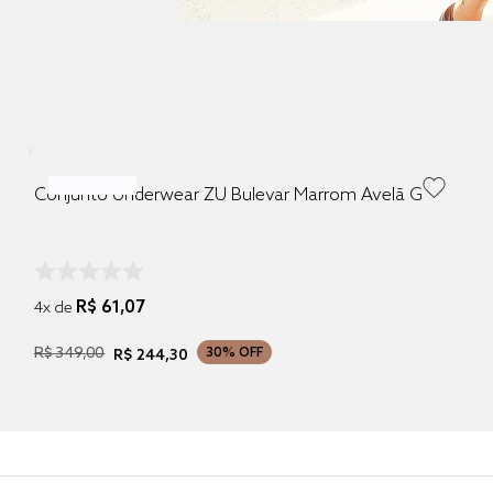
Conjunto Underwear ZU Bulevar Marrom Avelã G
R$
61
,
07
4
x de
R$
349
,
00
30%
OFF
R$
244
,
30