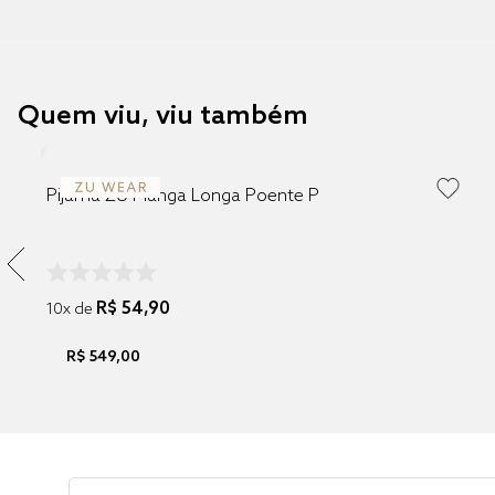
Quem viu, viu também
Pijama ZU Manga Longa Poente P
R$
54
,
90
10
x de
R$
549
,
00