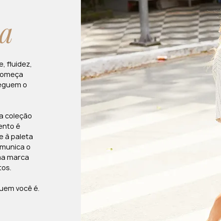
ia
, fluidez,
 começa
seguem o
sa coleção
ento é
e à paleta
omunica o
ma marca
tos.
quem você é.