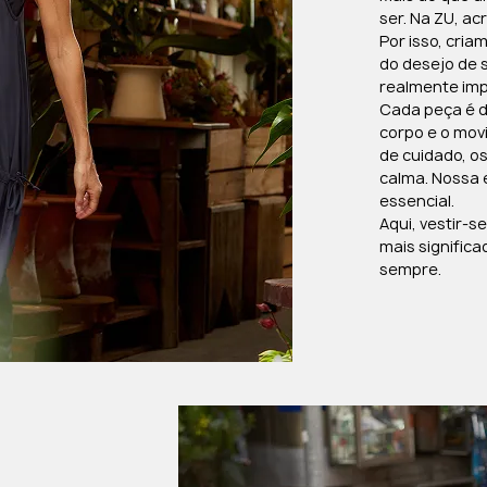
ser. Na ZU, ac
Por isso, cri
do desejo de s
realmente imp
Cada peça é d
corpo e o mov
de cuidado, o
calma. Nossa e
essencial.
Aqui, vestir-
mais significa
sempre.