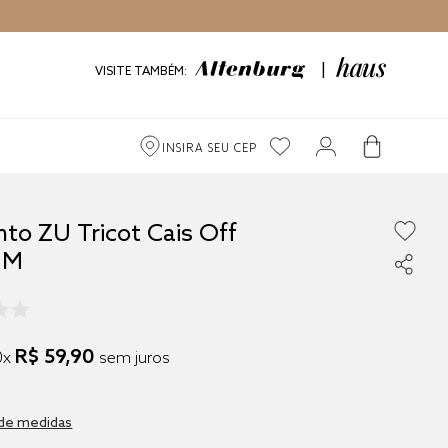
VISITE TAMBÉM:
INSIRA SEU CEP
to ZU Tricot Cais Off
 M
R$
59
,
90
0
x
sem juros
0
 de medidas