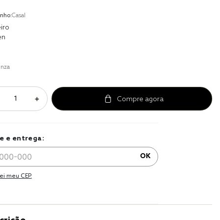
to
nho:
Casal
r
iro
en
a 
inza
＋
e e entrega:
OK
ei meu CEP.