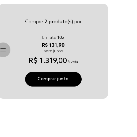
Compre
2
produto(s)
por
Em até
10
x
R$ 131,90
sem juros
R$ 1.319,00
à vista
Comprar junto