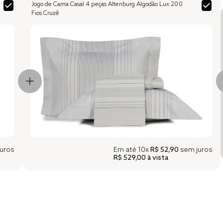
Jogo de Cama Casal 4 peças Altenburg Algodão Lux 200
Fios Cruzê
uros
Em até
10x
R$ 52,90
sem juros
R$ 529,00
à vista