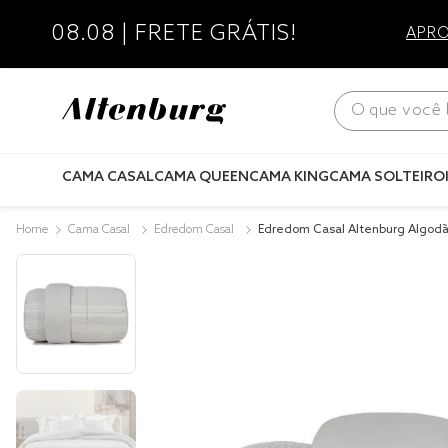
08.08 | FRETE GRÁTIS!
APRO
O que você bus
CAMA CASAL
CAMA QUEEN
CAMA KING
CAMA SOLTEIRO
Cama Casal
Edredom Casal
Edredom Casal Altenburg Algodã
Cruzê