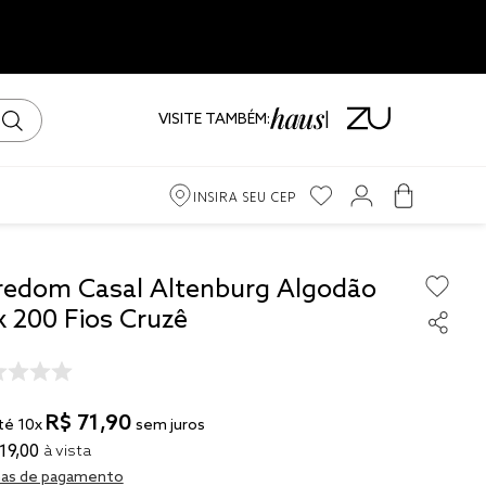
VISITE TAMBÉM:
INSIRA SEU CEP
m
redom Casal Altenburg Algodão
x 200 Fios Cruzê
ama
iro
R$
71
,
90
té
10
x
sem juros
19
,
00
à vista
as de pagamento