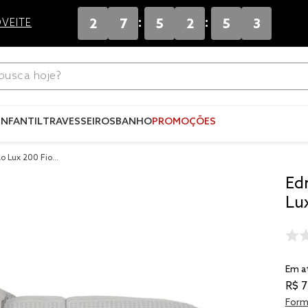
:
:
2
7
5
2
5
3
VEITE
ca hoje?
Termos mais
buscados
INFANTIL
TRAVESSEIROS
BANHO
PROMOÇÕES
1
º
blend
o Lux 200 Fios
2
º
edredo
Ed
3
º
fronha
Lu
4
º
jogos c
5
º
travesse
6
º
solteiro 
Em a
king
R$
7
7
º
tencel
Form