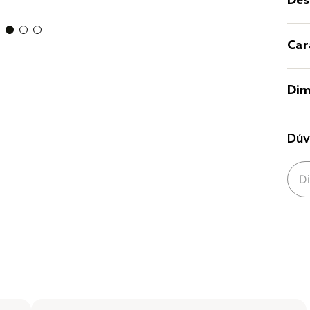
Des
Car
Dim
Dúv