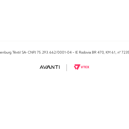
Altenburg Têxtil SA- CNPJ 75.293.662/0001-04 – IE Rodovia BR 470, KM 61, nº 723
RA 1000