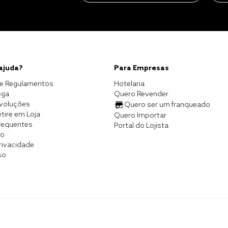
 ajuda?
Para Empresas
e Regulamentos
Hotelaria
ega
Quero Revender
evoluções
Quero ser um franqueado
tire em Loja
Quero Importar
requentes
Portal do Lojista
co
Privacidade
so