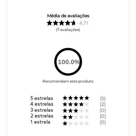
Média de avaliações
4.71
7
avaliações
100.0
%
Recomendam este produto
5
estrelas
5
4
estrelas
2
3
estrelas
0
2
estrelas
0
1
estrela
0