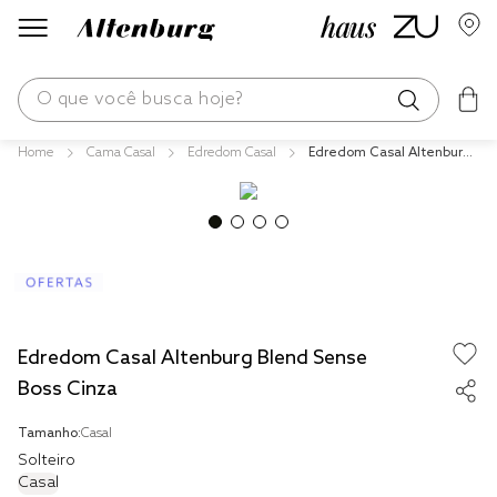
O que você busca hoje?
Cama Casal
Edredom Casal
Edredom Casal Altenburg
os mais buscados
Blend Sense Boss Cinza
blend
fronha
edredom
jogos cama
Edredom Casal Altenburg Blend Sense
travesseiro
Boss Cinza
tencel
Tamanho:
Casal
solteiro king
Solteiro
Casal
cobre leito