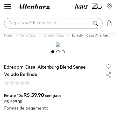
O que você busca hoje?
Cama Casal
Edredom Casal
Edredom Casal Altenburg
os mais buscados
Blend Sense Veludo Berlin
de
blend
edredom
Edredom Casal Altenburg Blend Sense
fronha
Veludo Berlinde
jogos cama
travesseiro
R$
59
,
90
solteiro king
Em até
10
x
sem juros
R$
599
,
00
cobre leito
Formas de pagamento
tencel