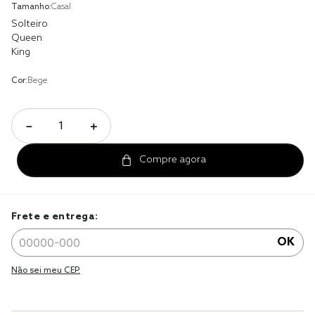
Tamanho:
Casal
jogo cama
Solteiro
Queen
jogo cama casal
King
Cor:
Bege
－
＋
Frete e entrega:
OK
Não sei meu CEP.