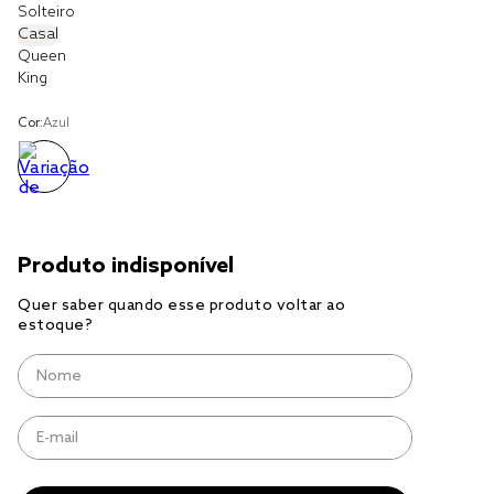
Solteiro
Casal
cobre leito
Queen
King
cobertor
jogo cama casal
Cor:
Azul