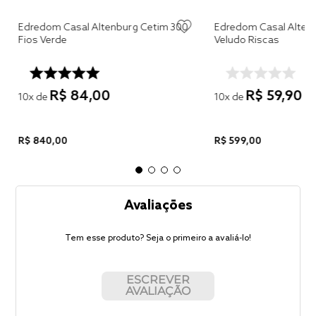
e
Edredom Casal Altenburg Cetim 300
Edredom Casal Alten
Fios Verde
Veludo Riscas
R$
84
,
00
R$
59
,
90
10
x de
10
x de
R$
840
,
00
R$
599
,
00
Avaliações
Tem esse produto? Seja o primeiro a avaliá-lo!
ESCREVER
AVALIAÇÃO