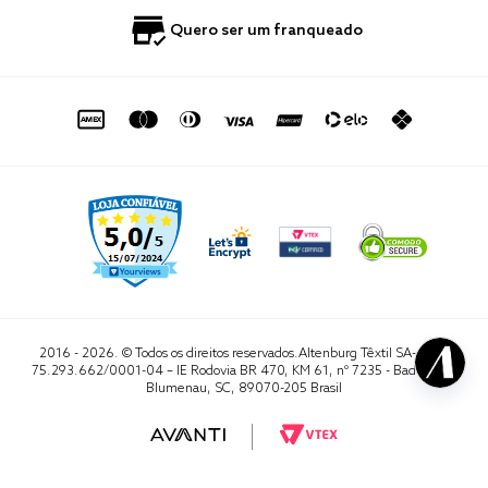
Política de Privacidade
Quero Importar
0800 729 1588
Quero ser um franqueado
Termo de Uso
Portal do Lojista
de seg. à sex. das 8h às 16h50
sac@altenburg.com.br
2016 - 2026. © Todos os direitos reservados.Altenburg Têxtil SA- CNPJ
75.293.662/0001-04 – IE Rodovia BR 470, KM 61, nº 7235 - Badenfurt,
Blumenau, SC, 89070-205 Brasil