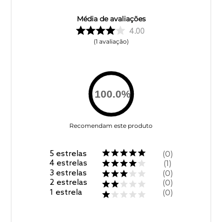
Média de avaliações
4.00
1
avaliação
100.0
%
Recomendam este produto
5
estrelas
0
4
estrelas
1
3
estrelas
0
2
estrelas
0
1
estrela
0