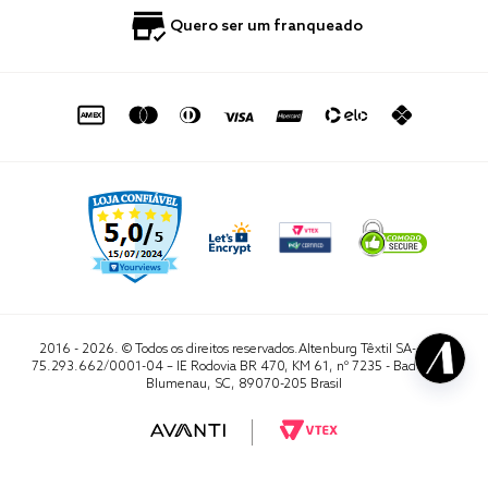
Política de Privacidade
Quero Importar
0800 729 1588
Quero ser um franqueado
Termo de Uso
Portal do Lojista
de seg. à sex. das 8h às 16h50
sac@altenburg.com.br
2016 - 2026. © Todos os direitos reservados.Altenburg Têxtil SA- CNPJ
75.293.662/0001-04 – IE Rodovia BR 470, KM 61, nº 7235 - Badenfurt,
Blumenau, SC, 89070-205 Brasil