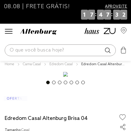
08.08 | FRETE GRÁTIS!
APROVEITE
:
:
1
7
4
7
3
2
O que você busca hoje?
Cama Casal
Edredom Casal
Edredom Casal Altenburg
os mais buscados
Brisa 04
blend
edredom
fronha
jogos cama
Edredom Casal Altenburg Brisa 04
travesseiro
Tamanho:
Casal