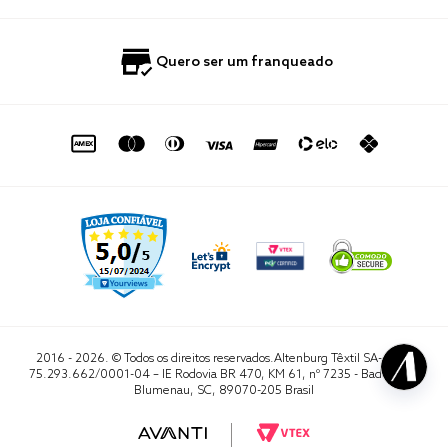
Nossas Lojas
Perguntas Frequentes
Quero Revender
Blog
Fale Conosco
Quero ser um franqueado
Política de Privacidade
Quero Importar
0800 729 1588
Quero ser um franqueado
Termo de Uso
Portal do Lojista
de seg. à sex. das 8h às 16h50
sac@altenburg.com.br
2016 - 2026. © Todos os direitos reservados.Altenburg Têxtil SA- CNPJ
75.293.662/0001-04 – IE Rodovia BR 470, KM 61, nº 7235 - Badenfurt,
Blumenau, SC, 89070-205 Brasil