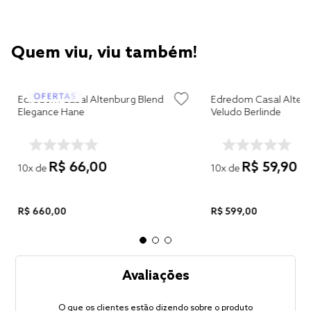
Quem viu, viu também!
Edredom Casal Altenburg Blend
Edredom Casal Alten
Elegance Hane
Veludo Berlinde
R$
66
,
00
R$
59
,
90
10
x de
10
x de
R$
660
,
00
R$
599
,
00
Avaliações
O que os clientes estão dizendo sobre o produto