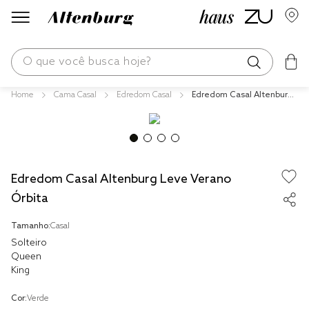
O que você busca hoje?
Cama Casal
Edredom Casal
Edredom Casal Altenburg
os mais buscados
Leve Verano Órbita
blend
edredom
Edredom Casal Altenburg Leve Verano
fronha
Órbita
jogos cama
Tamanho:
Casal
travesseiro
Solteiro
solteiro king
Queen
King
cobre leito
Cor:
Verde
tencel