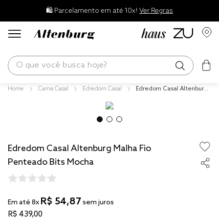
🛍️ Parcelamento em até 10x!
Ver Regras
O que você busca hoje?
Cama Casal
Edredom Casal
Edredom Casal Altenburg
os mais buscados
Malha Fio Penteado Bits M
ocha
blend
edredom
Edredom Casal Altenburg Malha Fio
fronha
Penteado Bits Mocha
jogos cama
travesseiro
R$
54
,
87
tencel
Em até
8
x
sem juros
R$
439
,
00
solteiro king