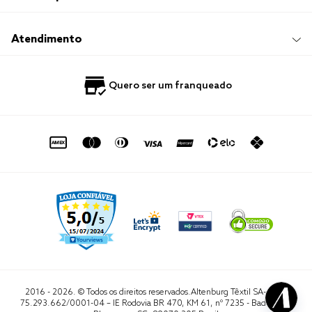
Sustentabilidade
Frete e Entrega
Responsabilidade Social
Trocas e Devoluções
Trabalhe Conosco
Compre e Retire em Loja
Hotelaria
Atendimento
Nossas Lojas
Perguntas Frequentes
Quero Revender
Blog
Fale Conosco
Quero ser um franqueado
Política de Privacidade
Quero Importar
0800 729 1588
Quero ser um franqueado
Termo de Uso
Portal do Lojista
de seg. à sex. das 8h às 16h50
sac@altenburg.com.br
2016 - 2026. © Todos os direitos reservados.Altenburg Têxtil SA- CNPJ
75.293.662/0001-04 – IE Rodovia BR 470, KM 61, nº 7235 - Badenfurt,