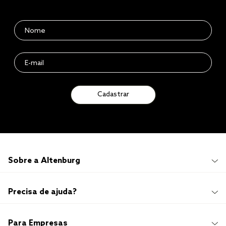
Cadastrar
Sobre a Altenburg
Institucional
Precisa de ajuda?
Quem Somos
100 anos de história
Imprensa
Promoções e Regulamentos
Para Empresas