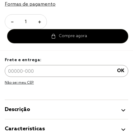
Formas de pagamento
cobre leito
cobertor
－
＋
jogo cama casal
Frete e entrega:
OK
Não sei meu CEP.
Descrição
Características