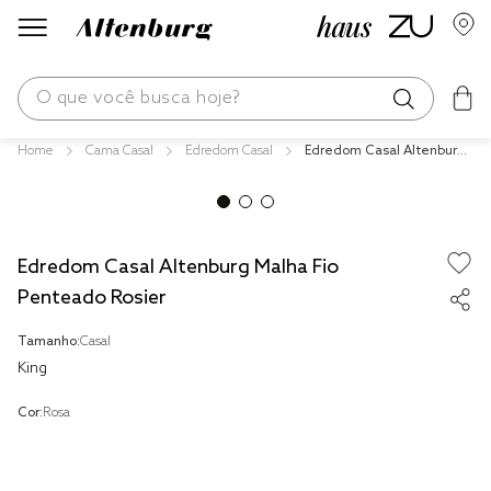
O que você busca hoje?
Cama Casal
Edredom Casal
Edredom Casal Altenburg
os mais buscados
Malha Fio Penteado Rosier
blend
edredom
Edredom Casal Altenburg Malha Fio
fronha
Penteado Rosier
jogos cama
Tamanho:
Casal
travesseiro
King
solteiro king
Cor:
Rosa
cobre leito
tencel