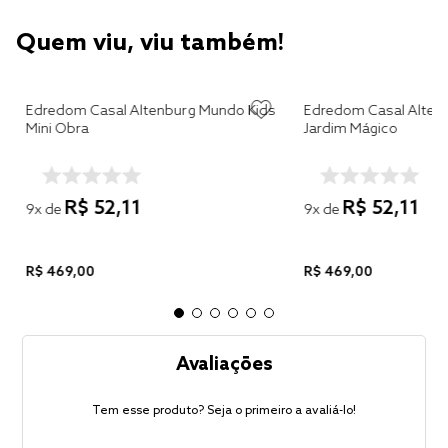
Quem viu, viu também!
Edredom Casal Altenburg Mundo Kids
Edredom Casal Alten
Mini Obra
Jardim Mágico
R$
52
,
11
R$
52
,
11
9
x de
9
x de
R$
469
,
00
R$
469
,
00
Avaliações
Tem esse produto? Seja o primeiro a avaliá-lo!