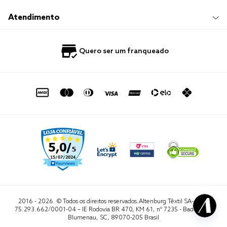
Responsabilidade Social
Trocas e Devoluções
Trabalhe Conosco
Compre e Retire em Loja
Hotelaria
Atendimento
Nossas Lojas
Perguntas Frequentes
Quero Revender
Blog
Fale Conosco
Quero ser um franqueado
Política de Privacidade
Quero Importar
0800 729 1588
Quero ser um franqueado
Termo de Uso
Portal do Lojista
de seg. à sex. das 8h às 16h50
sac@altenburg.com.br
2016 - 2026. © Todos os direitos reservados.Altenburg Têxtil SA- CNPJ
75.293.662/0001-04 – IE Rodovia BR 470, KM 61, nº 7235 - Badenfurt,
Blumenau, SC, 89070-205 Brasil