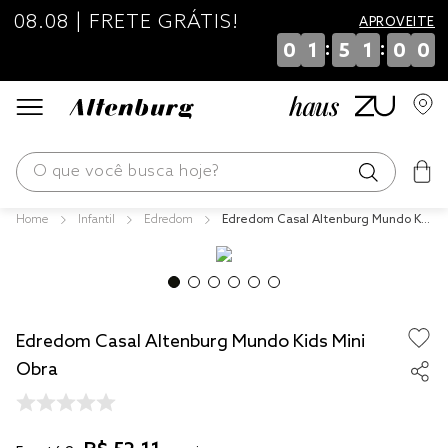
08.08 | FRETE GRÁTIS!
APROVEITE
:
:
0
1
5
1
0
0
O que você busca hoje?
Infantil
Edredom
Edredom Casal Altenburg Mundo Kid
os mais buscados
s Mini Obra
blend
fronha
Edredom Casal Altenburg Mundo Kids Mini
edredom
Obra
jogos cama
travesseiro