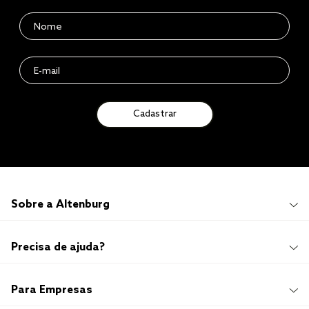
Cadastrar
Sobre a Altenburg
Institucional
Precisa de ajuda?
Quem Somos
100 anos de história
Imprensa
Promoções e Regulamentos
Para Empresas
Sustentabilidade
Frete e Entrega