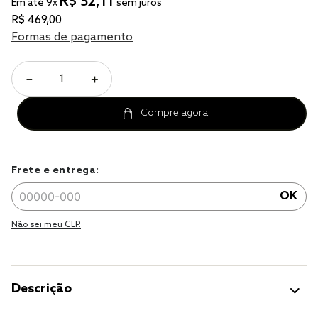
R$
52
,
11
tencel
Em até
9
x
sem juros
R$
469
,
00
solteiro king
Formas de pagamento
cobre leito
jogo cama
－
＋
jogo cama casal
Frete e entrega:
OK
Não sei meu CEP.
Descrição