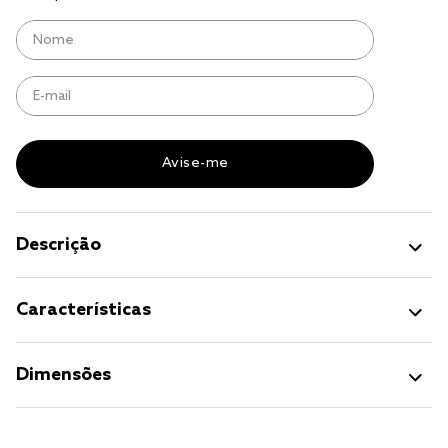
cobre leito
cobertor
jogo cama casal
Descrição
Características
Dimensões