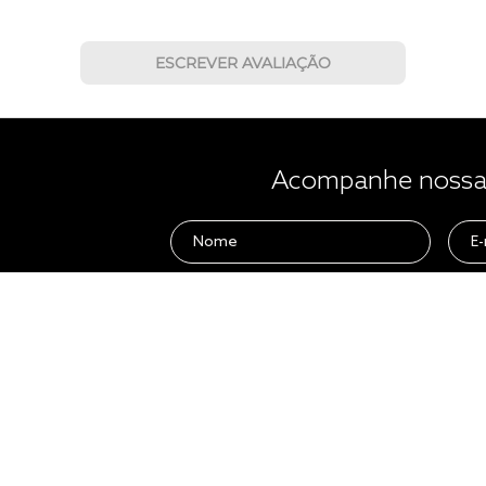
ESCREVER AVALIAÇÃO
Acompanhe nossas
 ajuda?
Para Empresas
e Regulamentos
Hotelaria
ega
Quero Revender
evoluções
Quero ser um franqueado