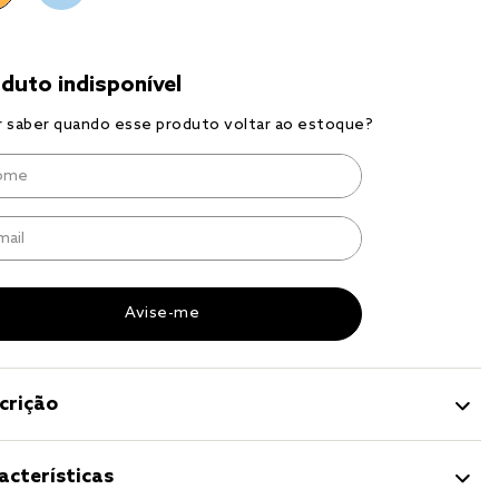
a 
crição
acterísticas