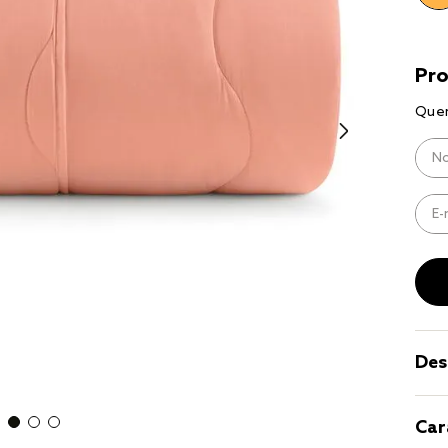
10
º
jogo cam
casal
Des
Car