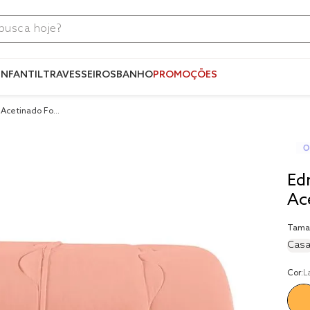
ca hoje?
Termos mais
buscados
INFANTIL
TRAVESSEIROS
BANHO
PROMOÇÕES
1
º
blend
Acetinado Four
2
º
edredo
3
º
fronha
4
º
jogos c
Ed
5
º
travesse
Ac
6
º
tencel
Tama
7
º
solteiro 
Casa
king
8
º
cobre lei
Cor:
L
9
º
jogo ca