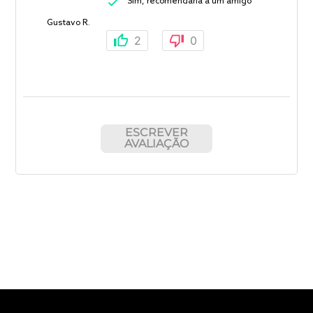
Sim, recomendaria a um amigo
Gustavo R.
2
0
ESCREVER
AVALIAÇÃO