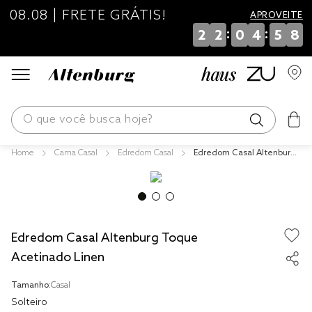
08.08 | FRETE GRÁTIS!
APROVEITE
:
:
2
2
0
4
5
8
O que você busca hoje?
Cama Casal
Edredom Casal
Edredom Casal Altenburg
os mais buscados
Toque Acetinado Linen
blend
edredom
Edredom Casal Altenburg Toque
fronha
Acetinado Linen
jogos cama
Tamanho:
Casal
travesseiro
Solteiro