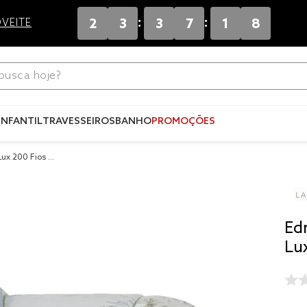
:
:
2
3
3
7
1
7
VEITE
ca hoje?
Termos mais
buscados
INFANTIL
TRAVESSEIROS
BANHO
PROMOÇÕES
1
º
blend
ux 200 Fios Á
2
º
edredo
3
º
fronha
4
º
jogos c
Ed
5
º
travesse
Lu
6
º
solteiro 
king
7
º
tencel