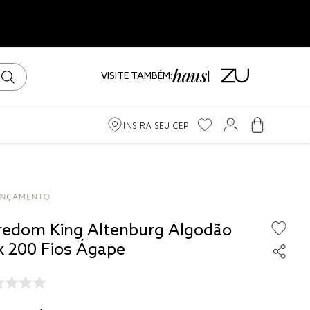
VISITE TAMBÉM:
INSIRA SEU CEP
m
ama
redom King Altenburg Algodão
iro
x 200 Fios Ágape