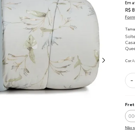
8
º
cobre lei
Em a
R$
8
9
º
coberto
Form
10
º
jogo cam
Tama
casal
Solte
Casa
Que
Cor:
A
－
Fret
Não s