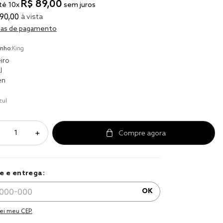
R$
89
,
00
to
té
10
x
sem juros
90
,
00
à vista
r
as de pagamento
a 
nho:
King
iro
l
en
zul
＋
e e entrega:
OK
ei meu CEP.