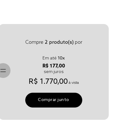
Compre
2
produto(s)
por
Em até
10
x
R$ 177,00
sem juros
R$ 1.770,00
à vista
Comprar junto