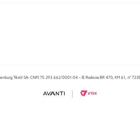
Altenburg Têxtil SA- CNPJ 75.293.662/0001-04 – IE Rodovia BR 470, KM 61, nº 723
RA 1000