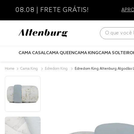
08.08 | FRETE GRÁTIS!
APRO
O que você bus
CAMA CASAL
CAMA QUEEN
CAMA KING
CAMA SOLTEIRO
Cama King
Edredom King
Edredom King Altenburg Algodão L
gape