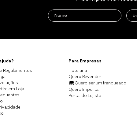
 ajuda?
Para Empresas
e Regulamentos
Hotelaria
ega
Quero Revender
evoluções
Quero ser um franqueado
tire em Loja
Quero Importar
requentes
Portal do Lojista
co
Privacidade
so