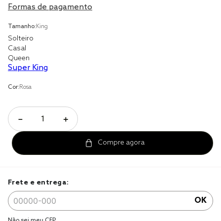
Formas de pagamento
cobre leito
Tamanho:
King
cobertor
Solteiro
Casal
jogo cama casal
Queen
Super King
Cor:
Rosa
－
＋
Frete e entrega:
OK
Não sei meu CEP.