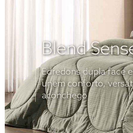
Blend Sens
Edredons dupla face 
unem conforto, versat
aconchego