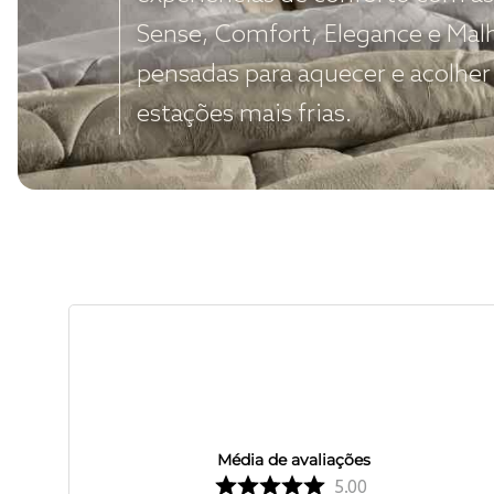
Sense, Comfort, Elegance e Mal
pensadas para aquecer e acolher
estações mais frias.
Média de avaliações
5.00