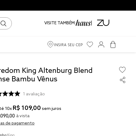
VISITE TAMBÉM:
INSIRA SEU CEP
m
redom King Altenburg Blend
nse Bambu Vênus
iro
1
avaliação
ama
R$
109
,
00
té
10
x
sem juros
.
090
,
00
à vista
as de pagamento
to
nho:
King