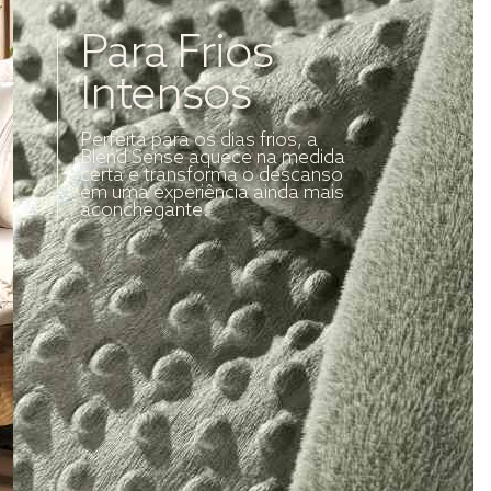
Para Frios
Intensos
Perfeita para os dias frios, a
Blend Sense aquece na medida
certa e transforma o descanso
em uma experiência ainda mais
aconchegante.