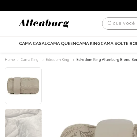
para todo Brasil! |
Consulte condições
.
O que você bus
CAMA CASAL
CAMA QUEEN
CAMA KING
CAMA SOLTEIRO
Cama King
Edredom King
Edredom King Altenburg Blend S
nus