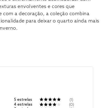
exturas envolventes e cores que
 com a decoração, a coleção combina
cionalidade para deixar o quarto ainda mais
inverno.
5
estrelas
1
4
estrelas
0