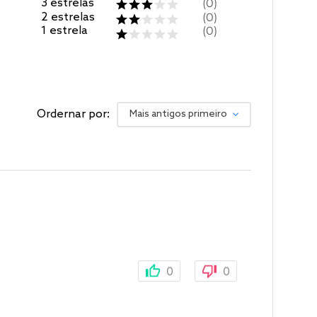
3
estrelas
0
2
estrelas
0
1
estrela
0
Ordernar por:
Mais antigos primeiro
0
0