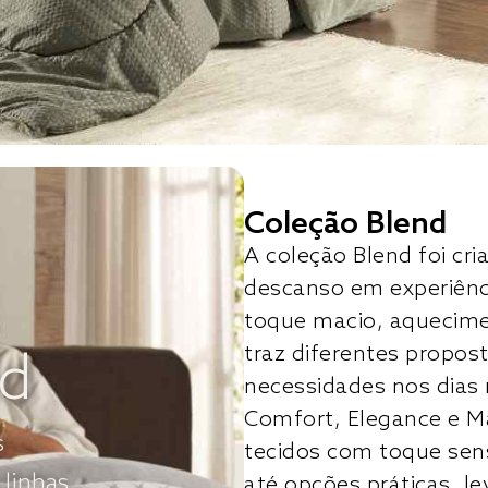
Coleção Blend
A coleção Blend foi c
descanso em experiên
toque macio, aquecimen
traz diferentes propost
nd
necessidades nos dias 
Comfort, Elegance e M
s
tecidos com toque sens
 linhas
até opções práticas, 