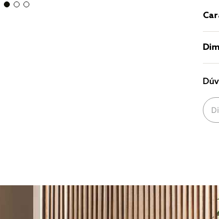
Car
Dim
Dúv