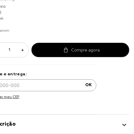
r
iro
l
a 
en
arrom
＋
e e entrega:
OK
ei meu CEP.
crição