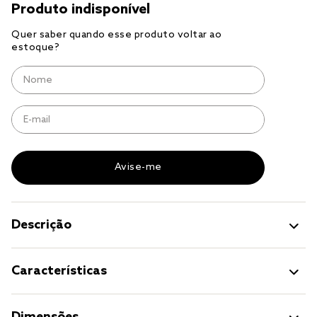
solteiro king
tencel
cobre leito
cobertor
jogo cama casal
Descrição
Características
Dimensões