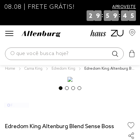
08.08 | FRETE GRÁTIS!
APROVEITE
:
:
2
9
5
9
4
5
O que você busca hoje?
Cama King
Edredom King
Edredom King Altenburg Ble
os mais buscados
nd Sense Boss
blend
edredom
fronha
jogos cama
Edredom King Altenburg Blend Sense Boss
travesseiro