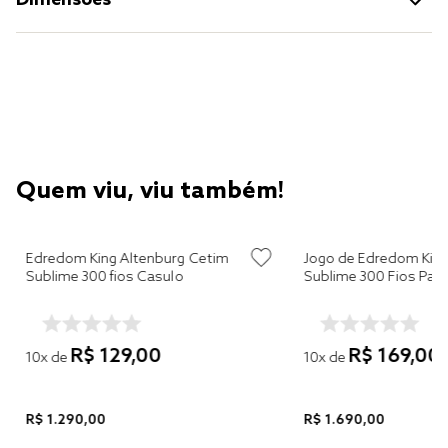
Quem viu, viu também!
Edredom King Altenburg Cetim
Jogo de Edredom King
Sublime 300 fios Casulo
Sublime 300 Fios Pad
R$
129
,
00
R$
169
,
00
10
x de
10
x de
R$
1
.
290
,
00
R$
1
.
690
,
00