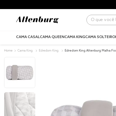
para todo Brasil! |
Consulte condições
.
O que você bus
CAMA CASAL
CAMA QUEEN
CAMA KING
CAMA SOLTEIRO
Cama King
Edredom King
Edredom King Altenburg Malha Fio
ala