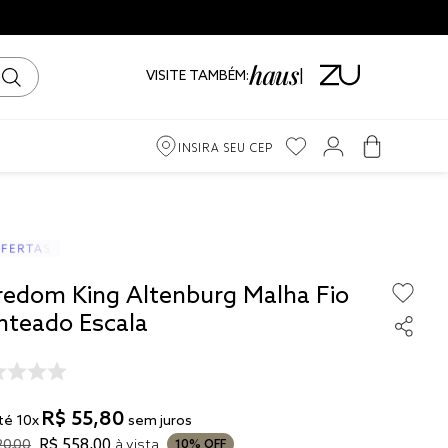
VISITE TAMBÉM:
INSIRA SEU CEP
m
iro
redom King Altenburg Malha Fio
ama
nteado Escala
R$
55
,
80
té
10
x
sem juros
to
R$
558
,
00
20
,
00
à vista
10%
OFF