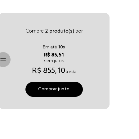
Compre
2
produto(s)
por
Em até
10
x
R$ 85,51
sem juros
R$ 855,10
à vista
Comprar junto