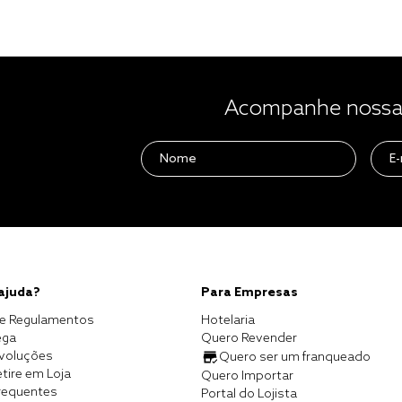
Acompanhe nossas
 ajuda?
Para Empresas
e Regulamentos
Hotelaria
ega
Quero Revender
evoluções
Quero ser um franqueado
tire em Loja
Quero Importar
requentes
Portal do Lojista