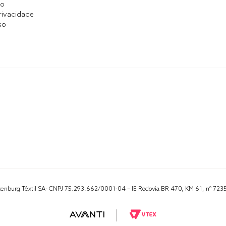
co
Privacidade
so
Altenburg Têxtil SA- CNPJ 75.293.662/0001-04 – IE Rodovia BR 470, KM 61, nº 723