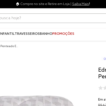
!
🏠 Compre no site e Retire em Loja |
Saiba Mais
ca hoje?
Termos mais
buscados
INFANTIL
TRAVESSEIROS
BANHO
PROMOÇÕES
1
º
blend
 Penteado Esc
2
º
edredo
3
º
fronha
4
º
travesse
Ed
5
º
jogos c
Pe
6
º
tencel
7
º
solteiro 
king
Em a
8
º
cobre lei
R$
6