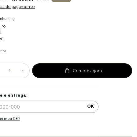
r
as de pagamento
a 
nho:
King
iro
l
en
inza
＋
e e entrega:
OK
ei meu CEP.