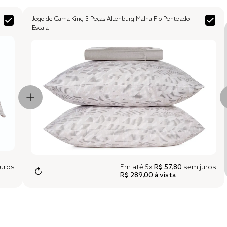
Jogo de Cama King 3 Peças Altenburg Malha Fio Penteado
Escala
uros
Em até
5x
R$ 57,80
sem juros
↻
R$ 289,00
à vista