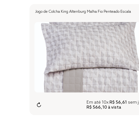
Jogo de Colcha King Altenburg Malha Fio Penteado Escala
Em até
10x
R$ 56,61
sem j
↻
R$ 566,10
à vista