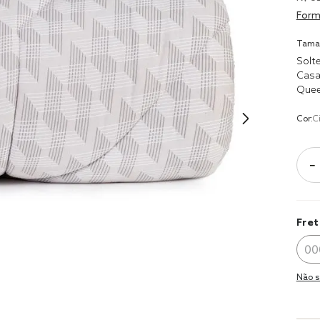
9
º
coberto
Form
10
º
jogo cam
Tama
casal
Solte
Casa
Que
Cor:
C
－
Fret
Não s