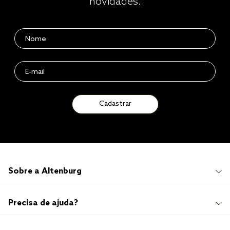
novidades.
Cadastrar
Sobre a Altenburg
Institucional
Precisa de ajuda?
Quem Somos
100 anos de história