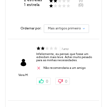
2
estrelas
1
1
estrela
0
Ordernar por:
Mais antigos primeiro
1 ano
Infelizmente, eu pensei que fosse um
edredom mais leve. Achei muito pesado
para as minhas necessidades.
Não recomendaria a um amigo
Vera M.
0
0