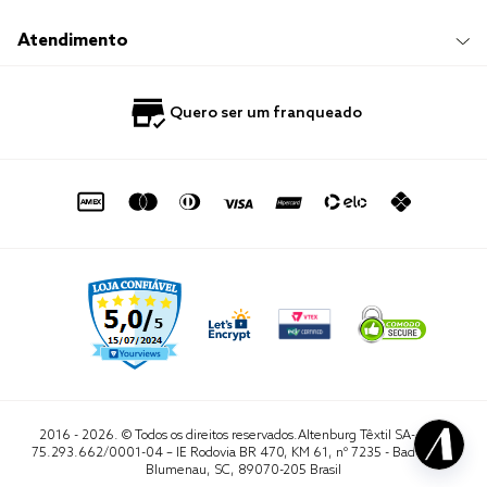
Responsabilidade Social
Trocas e Devoluções
Trabalhe Conosco
Compre e Retire em Loja
Hotelaria
Atendimento
Nossas Lojas
Perguntas Frequentes
Quero Revender
Blog
Fale Conosco
Quero ser um franqueado
Política de Privacidade
Quero Importar
0800 729 1588
Quero ser um franqueado
Termo de Uso
Portal do Lojista
de seg. à sex. das 8h às 16h50
sac@altenburg.com.br
2016 - 2026. © Todos os direitos reservados.Altenburg Têxtil SA- CNPJ
75.293.662/0001-04 – IE Rodovia BR 470, KM 61, nº 7235 - Badenfurt,
Blumenau, SC, 89070-205 Brasil