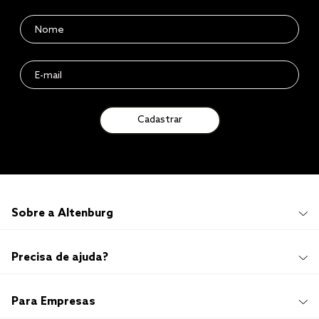
Cadastrar
Sobre a Altenburg
Institucional
Precisa de ajuda?
Quem Somos
100 anos de história
Imprensa
Promoções e Regulamentos
Para Empresas
Sustentabilidade
Frete e Entrega