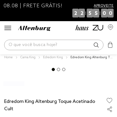
08.08 | FRETE GRÁTIS!
APROVEITE
:
:
2
2
5
5
0
0
O que você busca hoje?
Cama King
Edredom King
Edredom King Altenburg To
os mais buscados
que Acetinado Cult
blend
edredom
fronha
jogos cama
Edredom King Altenburg Toque Acetinado
travesseiro
Cult