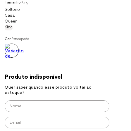
solteiro king
Tamanho:
King
Solteiro
tencel
Casal
Queen
cobre leito
King
cobertor
Cor:
Estampado
jogo cama casal