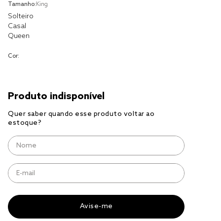
solteiro king
Tamanho:
King
Solteiro
tencel
Casal
Queen
cobre leito
cobertor
Cor:
jogo cama casal