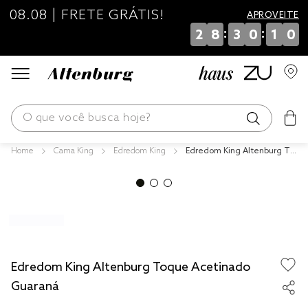
08.08 | FRETE GRÁTIS!
APROVEITE
:
:
2
8
3
0
1
0
O que você busca hoje?
Cama King
Edredom King
Edredom King Altenburg To
os mais buscados
que Acetinado Guaraná
blend
edredom
fronha
jogos cama
Edredom King Altenburg Toque Acetinado
travesseiro
Guaraná