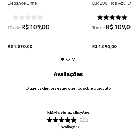
Elegance Linné
Lux 200 Fios Azul 
R$
109
,
00
R$
109
,
00
10
x de
10
x de
R$
1
.
090
,
00
R$
1
.
090
,
00
Avaliações
O que os clientes estão dizendo sobre o produto
Média de avaliações
5.00
1
avaliação