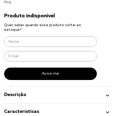
King
cobre leito
cobertor
jogo cama casal
Descrição
Características