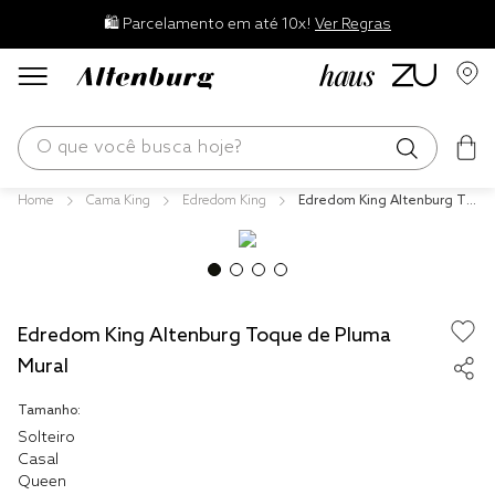
🛍️ Parcelamento em até 10x!
Ver Regras
O que você busca hoje?
Cama King
Edredom King
Edredom King Altenburg To
os mais buscados
que de Pluma Mural
blend
edredom
Edredom King Altenburg Toque de Pluma
fronha
Mural
travesseiro
Tamanho:
jogos cama
Solteiro
tencel
Casal
Queen
solteiro king