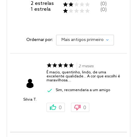
2
estrelas
0
1
estrela
0
Ordernar por:
Mais antigos primeiro
2 meses
É macio, quentinho, lindo, de uma
excelente qualidade... A cor que escolhi é
maravilhosa....
Sim, recomendaria a um amigo
Silvia T.
0
0