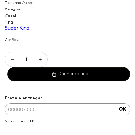
Tamanho:
Queen
jogo cama
Solteiro
Casal
jogo cama casal
King
Super King
Cor:
Rosa
－
＋
Frete e entrega:
OK
Não sei meu CEP.