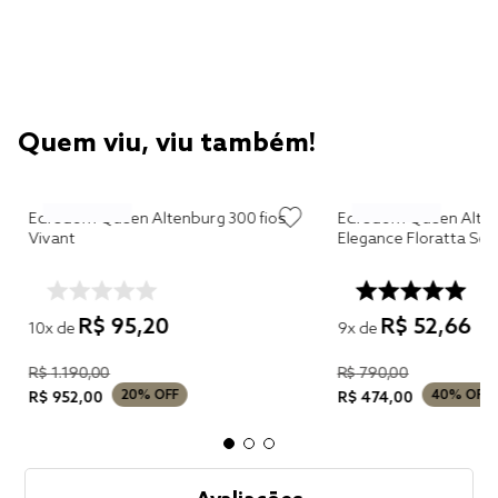
Quem viu, viu também!
Edredom Queen Altenburg 300 fios
Edredom Queen Alten
Vivant
Elegance Floratta Se
R$
95
,
20
R$
52
,
66
10
x de
9
x de
R$
1
.
190
,
00
R$
790
,
00
20%
OFF
40%
OFF
R$
952
,
00
R$
474
,
00