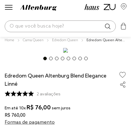
O que você busca hoje?
Cama Queen
Edredom Queen
Edredom Queen Altenb
os mais buscados
urg Blend Elegance Lin
né
blend
edredom
Edredom Queen Altenburg Blend Elegance
fronha
Linné
jogos cama
2
avaliações
travesseiro
R$
76
,
00
solteiro king
Em até
10
x
sem juros
R$
760
,
00
cobre leito
Formas de pagamento
tencel