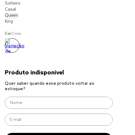
Solteiro
Casal
cobre leito
Queen
King
cobertor
jogo cama casal
Cor:
Cinza