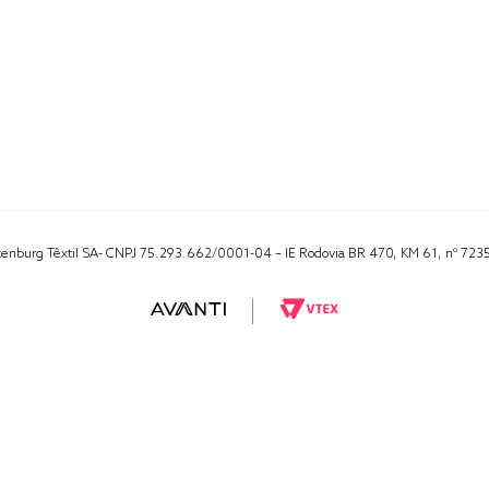
Altenburg Têxtil SA- CNPJ 75.293.662/0001-04 – IE Rodovia BR 470, KM 61, nº 723
RA 1000