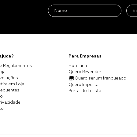
 ajuda?
Para Empresas
e Regulamentos
Hotelaria
ega
Quero Revender
evoluções
Quero ser um franqueado
tire em Loja
Quero Importar
requentes
Portal do Lojista
co
Privacidade
so