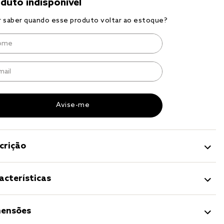
a 
crição
acterísticas
ensões