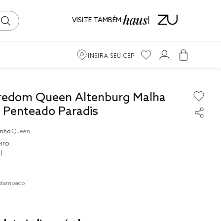
VISITE TAMBÉM:
INSIRA SEU CEP
m
redom Queen Altenburg Malha
o Penteado Paradis
ama
nho:
Queen
iro
iro
l
stampado
to
ma