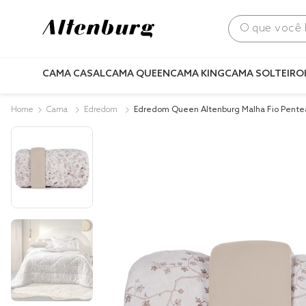
O que você bus
CAMA CASAL
CAMA QUEEN
CAMA KING
CAMA SOLTEIRO
Cama
Edredom
Edredom Queen Altenburg Malha Fio Pent
Paradis