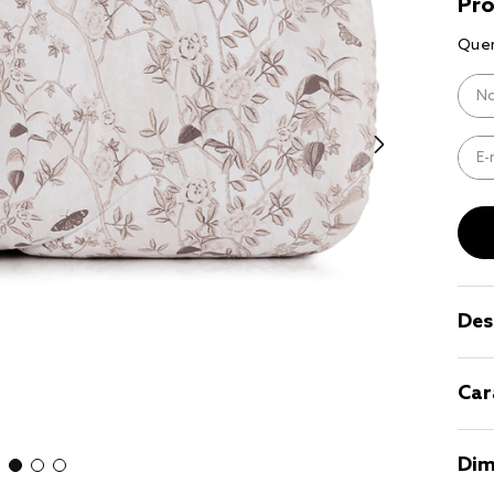
10
º
jogo cam
casal
Des
Car
Dim