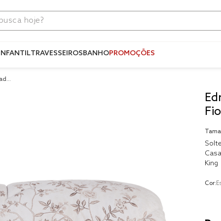
ca hoje?
Termos mais
buscados
INFANTIL
TRAVESSEIROS
BANHO
PROMOÇÕES
1
º
blend
eado
2
º
edredo
Ed
3
º
fronha
Fi
4
º
jogos c
Tama
5
º
travesse
Solte
Casa
6
º
tencel
King
7
º
solteiro 
king
Cor:
E
8
º
cobre lei
9
º
jogo ca