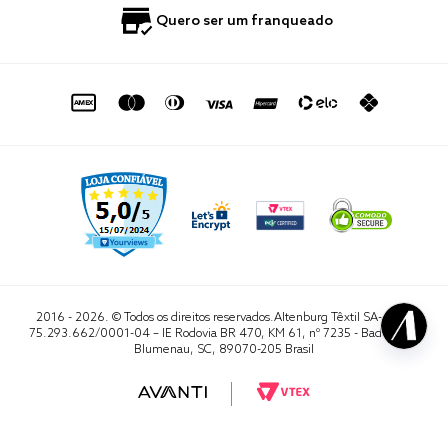
Política de Privacidade
Quero Importar
0800 729 1588
Quero ser um franqueado
Termo de Uso
Portal do Lojista
de seg. à sex. das 8h às 16h50
sac@altenburg.com.br
2016 - 2026. © Todos os direitos reservados.Altenburg Têxtil SA- CNPJ
75.293.662/0001-04 – IE Rodovia BR 470, KM 61, nº 7235 - Badenfurt,
Blumenau, SC, 89070-205 Brasil