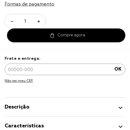
Formas de pagamento
cobre leito
cobertor
－
＋
jogo cama casal
Frete e entrega:
OK
Não sei meu CEP.
Descrição
Características