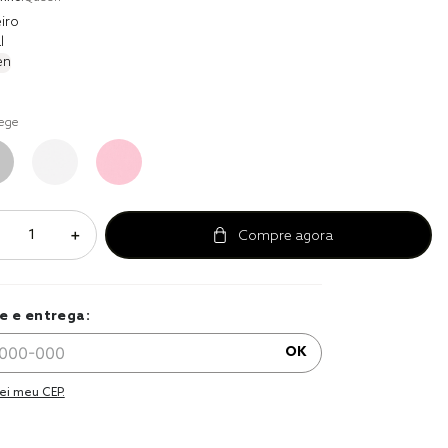
r
iro
l
a 
en
ege
＋
e e entrega:
OK
ei meu CEP.