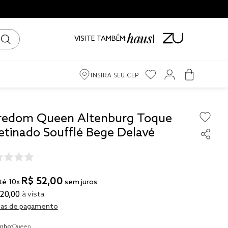
VISITE TAMBÉM:
INSIRA SEU CEP
m
redom Queen Altenburg Toque
etinado Soufflé Bege Delavé
iro
ama
R$
52
,
00
té
10
x
sem juros
20
,
00
à vista
as de pagamento
to
nho:
Queen