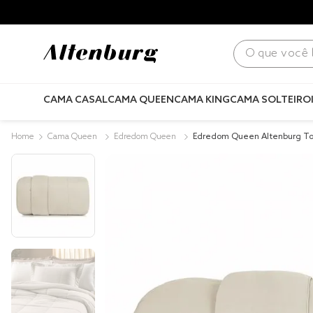
para todo Brasil! |
Consulte condições
.
O que você bus
CAMA CASAL
CAMA QUEEN
CAMA KING
CAMA SOLTEIRO
Cama Queen
Edredom Queen
Edredom Queen Altenburg To
ufflé Bege Delavé