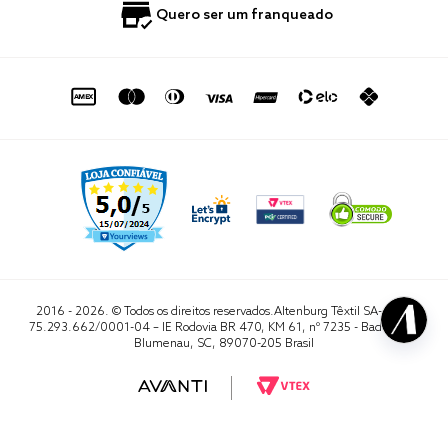
Política de Privacidade
Quero Importar
0800 729 1588
Quero ser um franqueado
Termo de Uso
Portal do Lojista
de seg. à sex. das 8h às 16h50
sac@altenburg.com.br
2016 - 2026. © Todos os direitos reservados.Altenburg Têxtil SA- CNPJ
75.293.662/0001-04 – IE Rodovia BR 470, KM 61, nº 7235 - Badenfurt,
Blumenau, SC, 89070-205 Brasil