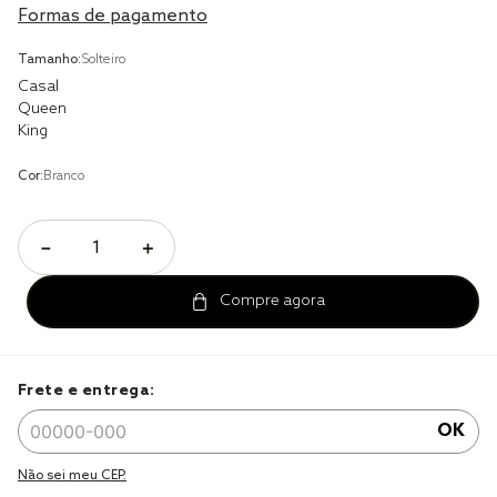
Formas de pagamento
cobre leito
Tamanho:
Solteiro
cobertor
Casal
Queen
jogo cama casal
King
Cor:
Branco
－
＋
Frete e entrega:
OK
Não sei meu CEP.